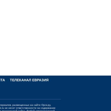
ЧТА
ТЕЛЕКАНАЛ ЕВРАЗИЯ
териалов, размещенных на сайте Орск.ру,
k.ru
не несет ответственности за содержание
е посетителей сайта. Любой автоматический