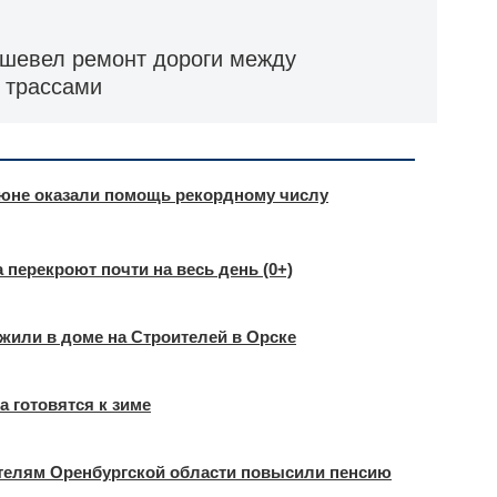
ешевел ремонт дороги между
 трассами
июне оказали помощь рекордному числу
а перекроют почти на весь день (0+)
жили в доме на Строителей в Орске
 готовятся к зиме
ителям Оренбургской области повысили пенсию