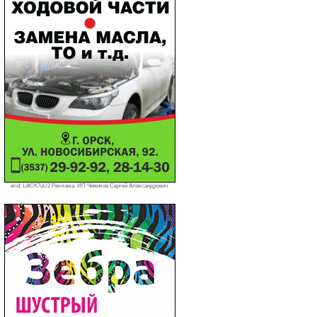
erid: LdtCK7uU2 Реклама. ИП Чижиков Сергей Александрович