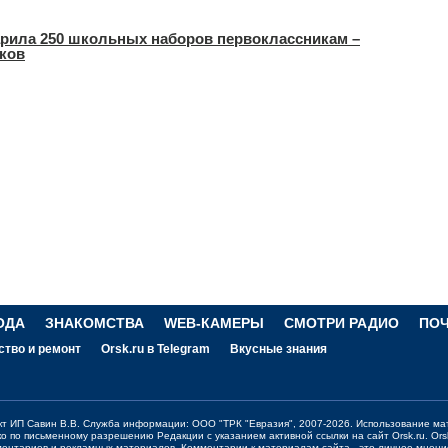
арила 250 школьных наборов первоклассникам –
иков
ОДА
ЗНАКОМСТВА
WEB-КАМЕРЫ
СМОТРИ РАДИО
ПО
ство и ремонт
Orsk.ru в Telegram
Вкусные знания
ект ИП Савин В.В. Служба информации: ООО "ТРК "Евразия", 2007-2026. Использование ма
ко по письменному разрешению Редакции с указанием активной ссылки на сайт
Orsk.ru
.
Ors
ментариев и рекламных материалов. Комментарии к материалам сайта - это личное мнени