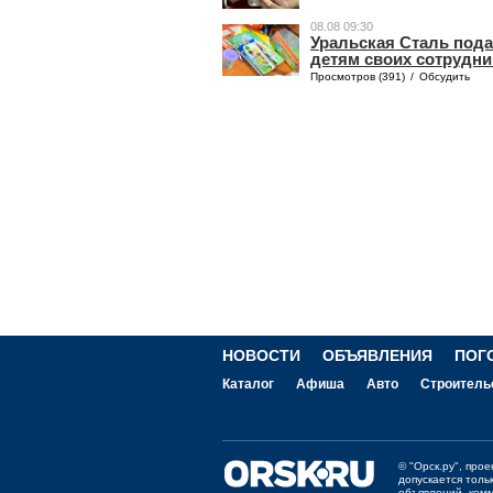
08.08 09:30
Уральская Сталь под
детям своих сотрудн
Просмотров (391)
/
Обсудить
НОВОСТИ
ОБЪЯВЛЕНИЯ
ПОГ
Каталог
Афиша
Авто
Строитель
©
"Орск.ру"
, про
допускается толь
объявлений, ком