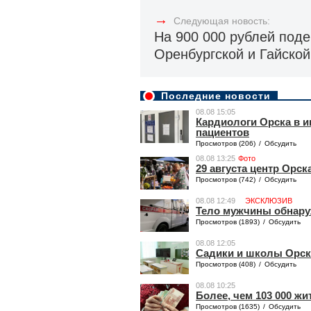
→
Следующая новость:
На 900 000 рублей под
Оренбургской и Гайской
Последние новости
08.08 15:05
Кардиологи Орска в 
пациентов
Просмотров (206)
/
Обсудить
08.08 13:25
Фото
29 августа центр Орск
Просмотров (742)
/
Обсудить
08.08 12:49
ЭКСКЛЮЗИВ
Тело мужчины обнару
Просмотров (1893)
/
Обсудить
08.08 12:05
Садики и школы Орска
Просмотров (408)
/
Обсудить
08.08 10:25
Более, чем 103 000 ж
Просмотров (1635)
/
Обсудить