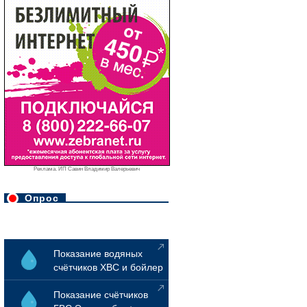
Реклама. ИП Савин Владимир Валерьевич
Опрос
Показание водяных
счётчиков ХВС и бойлер
Показание счётчиков