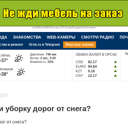
erid:2VfnxvtvWEd Реклама. ИП Катаев Владимир Николаевич
ОДА
ЗНАКОМСТВА
WEB-КАМЕРЫ
СМОТРИ РАДИО
ПО
ство и ремонт
Orsk.ru в Telegram
Вкусные знания
Т
Давление:
746 мм
ОБМЕН ВАЛЮТ В ОРСКЕ
Сейчас
Ветер:
2 м/c, З-Ю
+37°
Влажность:
22%
USD
82.17
EURO
94.84
Вечером
KZT
0.18
+38°
CNY
12.17
097
и уборку дорог от снега?