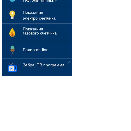
ГВС Энергосбыт+
Показания
электро счётчика
Показания
газового счетчика
Радио on-line
Зебра, ТВ программа