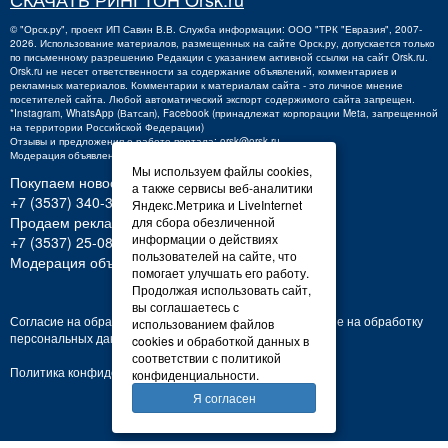
©
"Орск.ру"
, проект
ИП Савин В.В.
Служба информации: ООО "ТРК "Евразия", 2007-
2026. Использование материалов, размещенных на сайте Орск.ру, допускается только
по письменному разрешению Редакции с указанием активной ссылки на сайт Orsk.ru.
Orsk.ru
не
несет ответственности за содержание объявлений, комментариев и
рекламных материалов. Комментарии к материалам сайта - это личное мнение
посетителей сайта. Любой автоматический экспорт содержимого сайта запрещен.
*Instagram, WhatsApp (Ватсап), Facebook (принадлежат корпорации Meta, запрещенной
на территории Российской Федерации)
Отзывы и предложения о работе портала:
orsk@orsk.ru
Модерация объявлений +7 (3537) 32-71-28
Мы используем файлы cookies,
Покупаем новости:
а также сервисы веб-аналитики
+7 (3537) 340-300,
340300@orsk.ru
Яндекс.Метрика и LiveInternet
Продаем рекламу:
для сбора обезличенной
информации о действиях
+7 (3537) 25-08-07;
250807@orsk.ru
пользователей на сайте, что
Модерация объявлений: +7 (3537) 32-71-28
помогает улучшать его работу.
Продолжая использовать сайт,
вы соглашаетесь с
Согласие на обработку персональных данных
Согласие на обработку
использованием файлов
персональных данных
cookies и обработкой данных в
соответствии с политикой
Политика конфиденциальности
конфиденциальности.
Я согласен