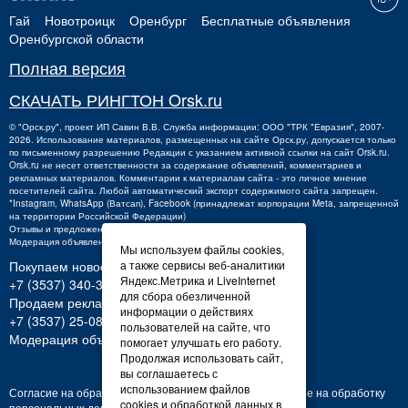
Гай
Новотроицк
Оренбург
Бесплатные объявления
Оренбургской области
Полная версия
СКАЧАТЬ РИНГТОН Orsk.ru
©
"Орск.ру"
, проект
ИП Савин В.В.
Служба информации: ООО "ТРК "Евразия", 2007-
2026. Использование материалов, размещенных на сайте Орск.ру, допускается только
по письменному разрешению Редакции с указанием активной ссылки на сайт Orsk.ru.
Orsk.ru
не
несет ответственности за содержание объявлений, комментариев и
рекламных материалов. Комментарии к материалам сайта - это личное мнение
посетителей сайта. Любой автоматический экспорт содержимого сайта запрещен.
*Instagram, WhatsApp (Ватсап), Facebook (принадлежат корпорации Meta, запрещенной
на территории Российской Федерации)
Отзывы и предложения о работе портала:
orsk@orsk.ru
Модерация объявлений +7 (3537) 32-71-28
Мы используем файлы cookies,
Покупаем новости:
а также сервисы веб-аналитики
Яндекс.Метрика и LiveInternet
+7 (3537) 340-300,
340300@orsk.ru
для сбора обезличенной
Продаем рекламу:
информации о действиях
+7 (3537) 25-08-07;
250807@orsk.ru
пользователей на сайте, что
Модерация объявлений: +7 (3537) 32-71-28
помогает улучшать его работу.
Продолжая использовать сайт,
вы соглашаетесь с
использованием файлов
Согласие на обработку персональных данных
Согласие на обработку
cookies и обработкой данных в
персональных данных