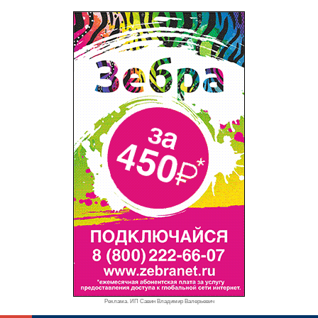
Реклама. ИП Савин Владимир Валерьевич