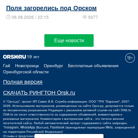
Поля загорелись под Орском
08.08.2026 / 23:15
5077
Еще новости
Гай
Новотроицк
Оренбург
Бесплатные объявления
Оренбургской области
Полная версия
СКАЧАТЬ РИНГТОН Orsk.ru
©
"Орск.ру"
, проект
ИП Савин В.В.
Служба информации: ООО "ТРК "Евразия", 2007-
2026. Использование материалов, размещенных на сайте Орск.ру, допускается только
по письменному разрешению Редакции с указанием активной ссылки на сайт Orsk.ru.
Orsk.ru
не
несет ответственности за содержание объявлений, комментариев и
рекламных материалов. Комментарии к материалам сайта - это личное мнение
посетителей сайта. Любой автоматический экспорт содержимого сайта запрещен.
*Instagram, WhatsApp (Ватсап), Facebook (принадлежат корпорации Meta, запрещенной
на территории Российской Федерации)
Отзывы и предложения о работе портала:
orsk@orsk.ru