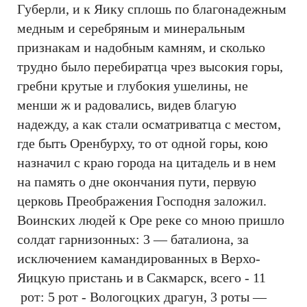
Губерли, и к Яику сплошь по благонадежным
медным и серебряным и минеральным
признакам и надобным камням, и сколько
трудно было перебиратца чрез высокия горы,
гребни крутые и глубокия ушелины, не
менши ж и радовались, видев благую
надежду, а как стали осматриватца с местом,
где быть Оренбурху, то от одной горы, кою
назначил с краю города на цитадель и в нем
на память о дне окончания пути, первую
церковь Преображения Господня заложил.
Воинских людей к Оре реке со мною пришло
солдат гарнизонных: 3 — баталиона, за
исключением камандированных в Верхо-
Яицкую пристань и в Сакмарск, всего - 11
рот: 5 рот - Вологоцких драгун, 3 роты —