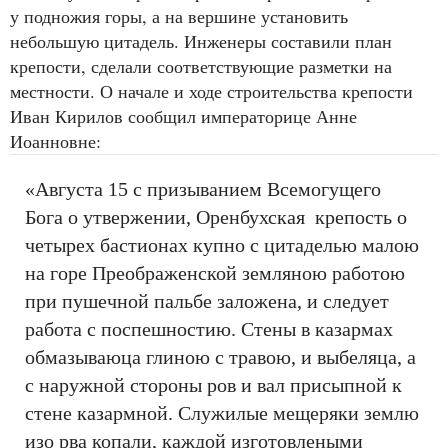
у подножия горы, а на вершине установить
небольшую цитадель. Инженеры составили план
крепости, сделали соответствующие разметки на
местности. О начале и ходе строительства крепости
Иван Кирилов сообщил императорице Анне
Иоанновне:
«Августа 15 с призыванием Всемогущего
Бога о утвержении, Оренбухская крепость о
четырех бастионах купно с цитаделью малою
на горе Преображенской земляною работою
при пушечной пальбе заложена, и следует
работа с поспешностию. Стены в казармах
обмазываюца глиною с травою, и выбеляца, а
с наружной стороны ров и вал присыпной к
стене казармной. Служилые мещеряки землю
изо рва копали, каждой изготовлеными