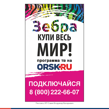
Реклама. ИП Савин Владимир Валерьевич