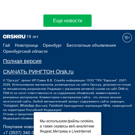
Еще новости
Гай
Новотроицк
Оренбург
Бесплатные объявления
Оренбургской области
Полная версия
СКАЧАТЬ РИНГТОН Orsk.ru
©
"Орск.ру"
, проект
ИП Савин В.В.
Служба информации: ООО "ТРК "Евразия", 2007-
2026. Использование материалов, размещенных на сайте Орск.ру, допускается только
по письменному разрешению Редакции с указанием активной ссылки на сайт Orsk.ru.
Orsk.ru
не
несет ответственности за содержание объявлений, комментариев и
рекламных материалов. Комментарии к материалам сайта - это личное мнение
посетителей сайта. Любой автоматический экспорт содержимого сайта запрещен.
*Instagram, WhatsApp (Ватсап), Facebook (принадлежат корпорации Meta, запрещенной
на территории Российской Федерации)
Отзывы и предложения о работе портала:
orsk@orsk.ru
Модерация объявлений +7 (3537) 32-71-28
Мы используем файлы cookies,
Покупаем новости:
а также сервисы веб-аналитики
Яндекс.Метрика и LiveInternet
+7 (3537) 340-300,
340300@orsk.ru