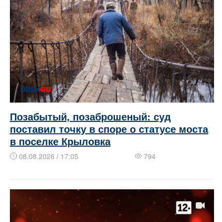
Позабытый, позаброшеный: суд
поставил точку в споре о статусе моста
в поселке Крыловка
08.08.2026 / 17:05
794