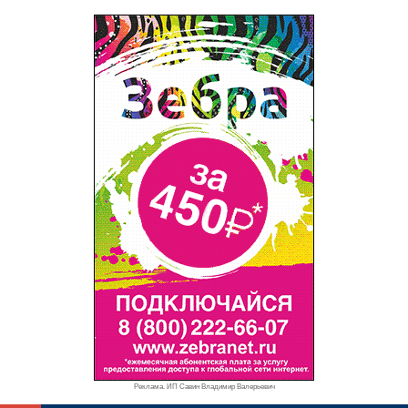
Реклама. ИП Савин Владимир Валерьевич