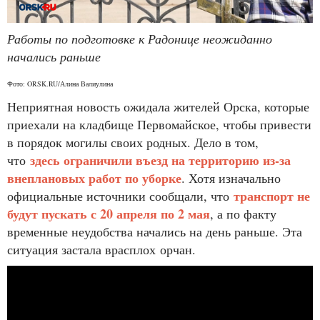
Работы по подготовке к Радонице неожиданно
начались раньше
Фото: ORSK.RU/Алина Валиулина
Неприятная новость ожидала жителей Орска, которые
приехали на кладбище Первомайское, чтобы привести
в порядок могилы своих родных. Дело в том,
здесь ограничили въезд на территорию из-за
что
внеплановых работ по уборке
. Хотя изначально
транспорт не
официальные источники сообщали, что
будут пускать с 20 апреля по 2 мая
, а по факту
временные неудобства начались на день раньше. Эта
ситуация застала врасплох орчан.