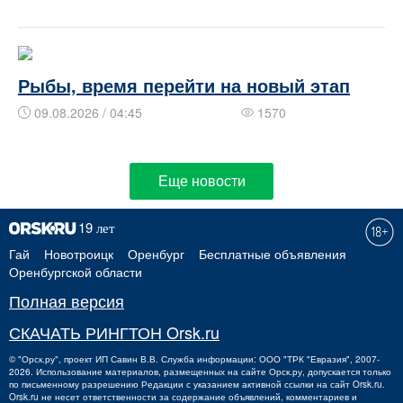
Рыбы, время перейти на новый этап
09.08.2026 / 04:45
1570
Еще новости
Гай
Новотроицк
Оренбург
Бесплатные объявления
Оренбургской области
Полная версия
СКАЧАТЬ РИНГТОН Orsk.ru
©
"Орск.ру"
, проект
ИП Савин В.В.
Служба информации: ООО "ТРК "Евразия", 2007-
2026. Использование материалов, размещенных на сайте Орск.ру, допускается только
по письменному разрешению Редакции с указанием активной ссылки на сайт Orsk.ru.
Orsk.ru
не
несет ответственности за содержание объявлений, комментариев и