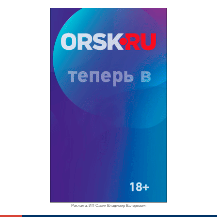
Реклама. ИП Савин Владимир Валерьевич