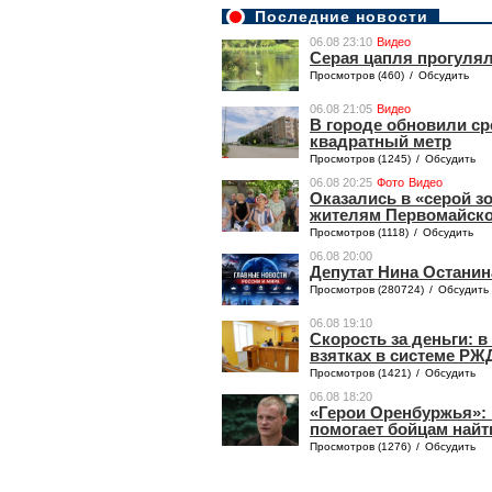
Последние новости
06.08 23:10
Видео
Серая цапля прогулял
Просмотров (460)
/
Обсудить
06.08 21:05
Видео
В городе обновили ср
квадратный метр
Просмотров (1245)
/
Обсудить
06.08 20:25
Фото
Видео
Оказались в «серой з
жителям Первомайског
Просмотров (1118)
/
Обсудить
06.08 20:00
Депутат Нина Останин
Просмотров (280724)
/
Обсудить
06.08 19:10
Скорость за деньги: 
взятках в системе РЖ
Просмотров (1421)
/
Обсудить
06.08 18:20
«Герои Оренбуржья»: 
помогает бойцам найт
Просмотров (1276)
/
Обсудить