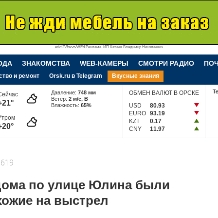
erid:2VfnxvtvWEd Реклама. ИП Катаев Владимир Николаевич
ОДА
ЗНАКОМСТВА
WEB-КАМЕРЫ
СМОТРИ РАДИО
ПО
ство и ремонт
Orsk.ru в Telegram
Вкусные знания
Т
Давление:
748 мм
ОБМЕН ВАЛЮТ В ОРСКЕ
Сейчас
Ветер:
2 м/c, В
+21°
Влажность:
65%
USD
80.93
EURO
93.19
Утром
KZT
0.17
+20°
CNY
11.97
619
 дома по улице Юлина были
хожие на выстрел