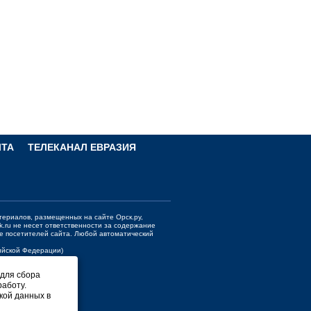
ЧТА
ТЕЛЕКАНАЛ ЕВРАЗИЯ
териалов, размещенных на сайте Орск.ру,
k.ru
не несет ответственности за содержание
е посетителей сайта. Любой автоматический
сийской Федерации)
 для сбора
работу.
кой данных в