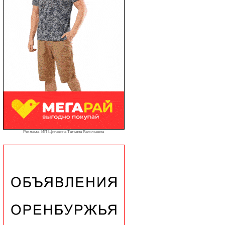
Реклама. ИП Щипакина Татьяна Васильевна