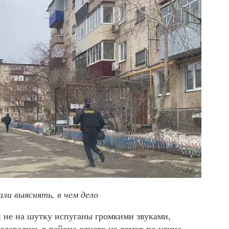
ли выяснять, в чем дело
 не на шутку испуганы громкими звуками,
давались в районе одного из домов по улице