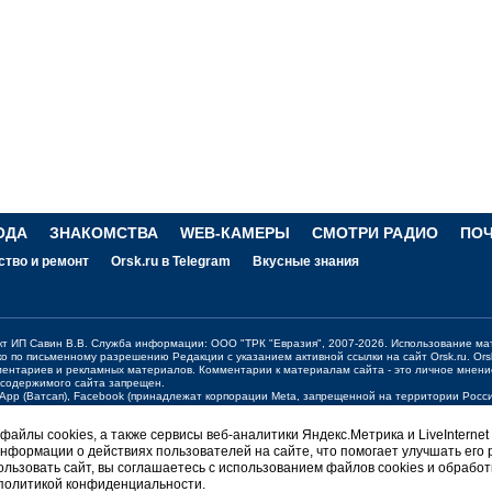
ОДА
ЗНАКОМСТВА
WEB-КАМЕРЫ
СМОТРИ РАДИО
ПО
ство и ремонт
Orsk.ru в Telegram
Вкусные знания
ект ИП Савин В.В. Служба информации: ООО "ТРК "Евразия", 2007-2026. Использование ма
ко по письменному разрешению Редакции с указанием активной ссылки на сайт
Orsk.ru
.
Ors
ментариев и рекламных материалов. Комментарии к материалам сайта - это личное мнени
 содержимого сайта запрещен.
sApp (Ватсап), Facebook (принадлежат корпорации Meta, запрещенной на территории Рос
жения о работе портала:
orsk@orsk.ru
айлы cookies, а также сервисы веб-аналитики Яндекс.Метрика и LiveInternet
нформации о действиях пользователей на сайте, что помогает улучшать его 
ерсия
льзовать сайт, вы соглашаетесь с использованием файлов cookies и обработ
 политикой конфиденциальности.
НГТОН Orsk.ru