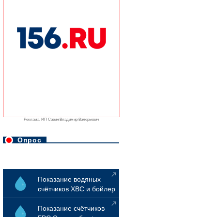
Реклама. ИП Савин Владимир Валерьевич
Опрос
Показание водяных
счётчиков ХВС и бойлер
Показание счётчиков