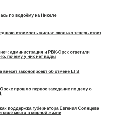
ась по водоёму на Никеле
еднюю стоимость жилья: сколько теперь стоит
оне»: администрация и РВК-Орск ответили
о, почему у них нет воды
а внесет законопроект об отмене ЕГЭ
в Орске прошло первое заседание по делу о
Д
как поддержка губернатора Евгения Солнцева
и своё место в мирной жизни