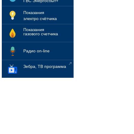
ГВС Энергосбыт+
Показания
электро счётчика
Показания
газового счетчика
Радио on-line
Зебра, ТВ программа