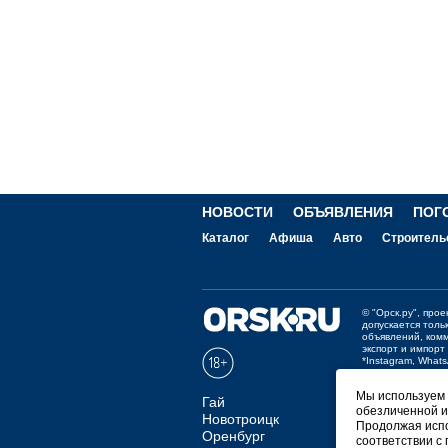
НОВОСТИ
ОБЪЯВЛЕНИЯ
ПОГ
Каталог
Афиша
Авто
Строитель
©
"Орск.ру"
, про
допускается толь
объявлений, ком
экспорт и импорт
*Instagram, What
Отзывы и предло
Мы используем ф
Гай
обезличенной и
Мобильная в
Новотроицк
Продолжая испо
Оренбург
соответствии с
СКАЧАТЬ РИ