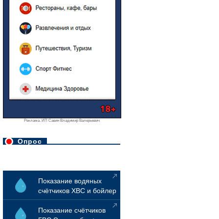
Реклама. ИП Савин Владимир Валерьевич
Опрос
Показание водяных
счётчиков ХВС и бойлер
Показание счётчиков