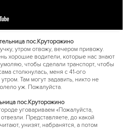
ительница пос.Круторожино
нучку, утром отвожу, вечером привожу.
ень хорошие водители, которые нас знают
и умоляю, чтобы сделали транспорт, чтобы
сама столкнулась, меня с 41-ого
утром. Там могут задавить, никто не
болело уж. Пожалуйста.
льница пос.Круторожино
 городе уговариваем «Пожалуйста,
 отвезли. Представляете, до какой
итают, унизят, набранятся, а потом