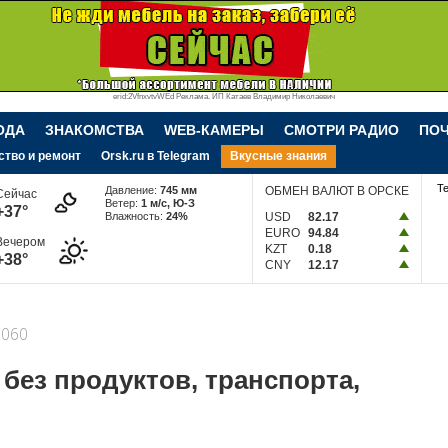
erid:2VfnxvtvWEd Реклама. ИП Катаев Владимир Николаевич
ОДА
ЗНАКОМСТВА
WEB-КАМЕРЫ
СМОТРИ РАДИО
ПО
ство и ремонт
Orsk.ru в Telegram
Вкусные знания
Т
Давление:
745 мм
ОБМЕН ВАЛЮТ В ОРСКЕ
Сейчас
Ветер:
1 м/c, Ю-З
+37°
Влажность:
24%
USD
82.17
EURO
94.84
Вечером
KZT
0.18
+38°
CNY
12.17
060
 без продуктов, транспорта,