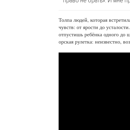
право не брать». И мне 
Толпа людей, которая встрети
чувств: от ярости до усталости.
отпустишь ребёнка одного до ш
орская рулетка: неизвестно, во