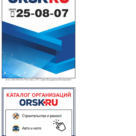
erid: LdtCKWn2w Реклама. ИП Савин Владимир Валерьевич