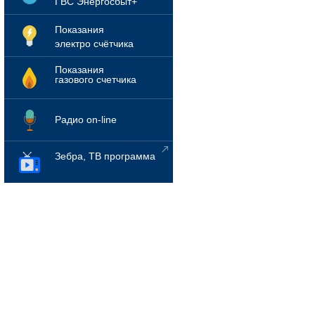
ГВС Энергосбыт+
Показания
электро счётчика
Показания
газового счетчика
Радио on-line
Зебра, ТВ программа