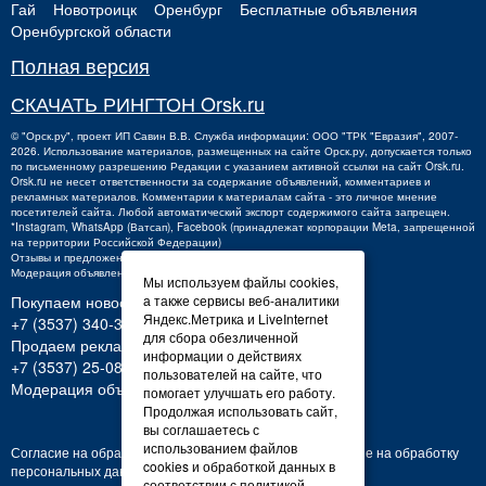
Гай
Новотроицк
Оренбург
Бесплатные объявления
Оренбургской области
Полная версия
СКАЧАТЬ РИНГТОН Orsk.ru
©
"Орск.ру"
, проект
ИП Савин В.В.
Служба информации: ООО "ТРК "Евразия", 2007-
2026. Использование материалов, размещенных на сайте Орск.ру, допускается только
по письменному разрешению Редакции с указанием активной ссылки на сайт Orsk.ru.
Orsk.ru
не
несет ответственности за содержание объявлений, комментариев и
рекламных материалов. Комментарии к материалам сайта - это личное мнение
посетителей сайта. Любой автоматический экспорт содержимого сайта запрещен.
*Instagram, WhatsApp (Ватсап), Facebook (принадлежат корпорации Meta, запрещенной
на территории Российской Федерации)
Отзывы и предложения о работе портала:
orsk@orsk.ru
Модерация объявлений +7 (3537) 32-71-28
Мы используем файлы cookies,
Покупаем новости:
а также сервисы веб-аналитики
Яндекс.Метрика и LiveInternet
+7 (3537) 340-300,
340300@orsk.ru
для сбора обезличенной
Продаем рекламу:
информации о действиях
+7 (3537) 25-08-07;
250807@orsk.ru
пользователей на сайте, что
Модерация объявлений: +7 (3537) 32-71-28
помогает улучшать его работу.
Продолжая использовать сайт,
вы соглашаетесь с
использованием файлов
Согласие на обработку персональных данных
Согласие на обработку
cookies и обработкой данных в
персональных данных
соответствии с политикой