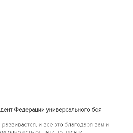
идент Федерации универсального боя
 развивается, и все это благодаря вам и
егодно есть от пяти до десяти