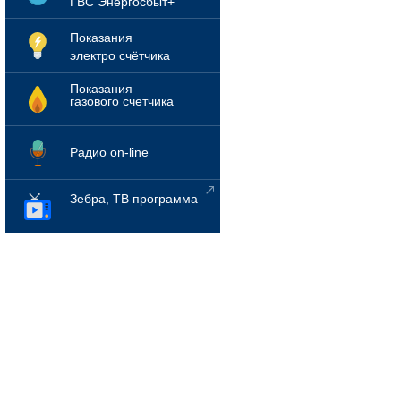
ГВС Энергосбыт+
Показания
электро счётчика
Показания
газового счетчика
Радио on-line
Зебра, ТВ программа