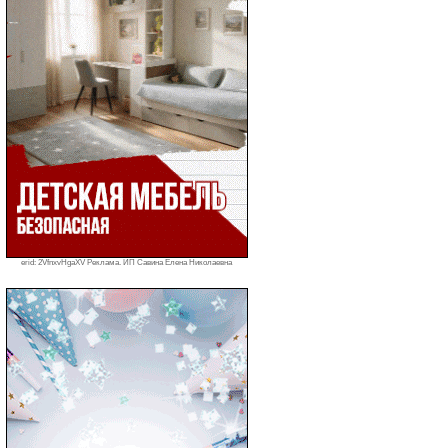
erid: 2VfnxvHgaXV Реклама. ИП Савина Елена Николаевна