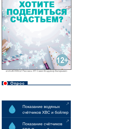
erid:LdtCKMk1Z Реклама. ИП Савин Владимир Валерьевич
Опрос
Показание водяных
счётчиков ХВС и бойлер
Показание счётчиков