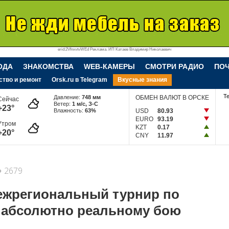
erid:2VfnxvtvWEd Реклама. ИП Катаев Владимир Николаевич
ОДА
ЗНАКОМСТВА
WEB-КАМЕРЫ
СМОТРИ РАДИО
ПО
ство и ремонт
Orsk.ru в Telegram
Вкусные знания
Т
Давление:
748 мм
ОБМЕН ВАЛЮТ В ОРСКЕ
Сейчас
Ветер:
1 м/c, З-С
+23°
Влажность:
63%
USD
80.93
EURO
93.19
Утром
KZT
0.17
+20°
CNY
11.97
2679
ежрегиональный турнир по
 абсолютно реальному бою