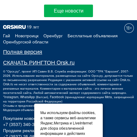
Еще новости
Гай
Новотроицк
Оренбург
Бесплатные объявления
Оренбургской области
Полная версия
СКАЧАТЬ РИНГТОН Orsk.ru
©
"Орск.ру"
, проект
ИП Савин В.В.
Служба информации: ООО "ТРК "Евразия", 2007-
2026. Использование материалов, размещенных на сайте Орск.ру, допускается только
по письменному разрешению Редакции с указанием активной ссылки на сайт Orsk.ru.
Orsk.ru
не
несет ответственности за содержание объявлений, комментариев и
рекламных материалов. Комментарии к материалам сайта - это личное мнение
посетителей сайта. Любой автоматический экспорт содержимого сайта запрещен.
*Instagram, WhatsApp (Ватсап), Facebook (принадлежат корпорации Meta, запрещенной
на территории Российской Федерации)
Отзывы и предложения о работе портала:
orsk@orsk.ru
Модерация объявлений +7 (3537) 32-71-28
Мы используем файлы cookies,
а также сервисы веб-аналитики
Покупаем новости:
Яндекс.Метрика и LiveInternet
+7 (3537) 340-300,
340300@orsk.ru
для сбора обезличенной
Продаем рекламу:
информации о действиях
+7 (3537) 25-08-07;
250807@orsk.ru