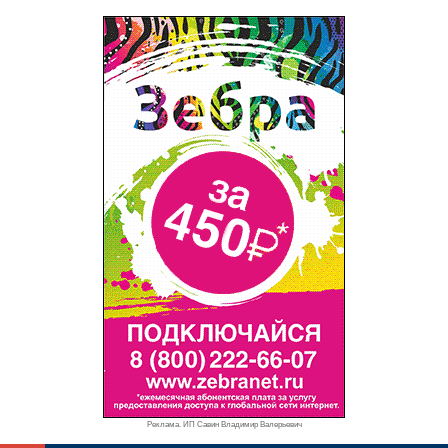
Реклама. ИП Савин Владимир Валерьевич