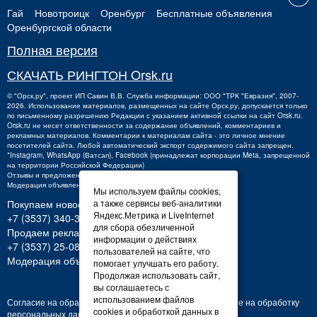
Гай
Новотроицк
Оренбург
Бесплатные объявления
Оренбургской области
Полная версия
СКАЧАТЬ РИНГТОН Orsk.ru
©
"Орск.ру"
, проект
ИП Савин В.В.
Служба информации: ООО "ТРК "Евразия", 2007-
2026. Использование материалов, размещенных на сайте Орск.ру, допускается только
по письменному разрешению Редакции с указанием активной ссылки на сайт Orsk.ru.
Orsk.ru
не
несет ответственности за содержание объявлений, комментариев и
рекламных материалов. Комментарии к материалам сайта - это личное мнение
посетителей сайта. Любой автоматический экспорт содержимого сайта запрещен.
*Instagram, WhatsApp (Ватсап), Facebook (принадлежат корпорации Meta, запрещенной
на территории Российской Федерации)
Отзывы и предложения о работе портала:
orsk@orsk.ru
Модерация объявлений +7 (3537) 32-71-28
Мы используем файлы cookies,
а также сервисы веб-аналитики
Покупаем новости:
Яндекс.Метрика и LiveInternet
+7 (3537) 340-300,
340300@orsk.ru
для сбора обезличенной
Продаем рекламу:
информации о действиях
+7 (3537) 25-08-07;
250807@orsk.ru
пользователей на сайте, что
Модерация объявлений: +7 (3537) 32-71-28
помогает улучшать его работу.
Продолжая использовать сайт,
вы соглашаетесь с
использованием файлов
Согласие на обработку персональных данных
Согласие на обработку
cookies и обработкой данных в
персональных данных