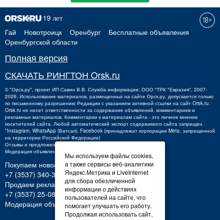
Гай
Новотроицк
Оренбург
Бесплатные объявления
Оренбургской области
Полная версия
СКАЧАТЬ РИНГТОН Orsk.ru
©
"Орск.ру"
, проект
ИП Савин В.В.
Служба информации: ООО "ТРК "Евразия", 2007-
2026. Использование материалов, размещенных на сайте Орск.ру, допускается только
по письменному разрешению Редакции с указанием активной ссылки на сайт Orsk.ru.
Orsk.ru
не
несет ответственности за содержание объявлений, комментариев и
рекламных материалов. Комментарии к материалам сайта - это личное мнение
посетителей сайта. Любой автоматический экспорт содержимого сайта запрещен.
*Instagram, WhatsApp (Ватсап), Facebook (принадлежат корпорации Meta, запрещенной
на территории Российской Федерации)
Отзывы и предложения о работе портала:
orsk@orsk.ru
Модерация объявлений +7 (3537) 32-71-28
Мы используем файлы cookies,
а также сервисы веб-аналитики
Покупаем новости:
Яндекс.Метрика и LiveInternet
+7 (3537) 340-300,
340300@orsk.ru
для сбора обезличенной
Продаем рекламу:
информации о действиях
+7 (3537) 25-08-07;
250807@orsk.ru
пользователей на сайте, что
Модерация объявлений: +7 (3537) 32-71-28
помогает улучшать его работу.
Продолжая использовать сайт,