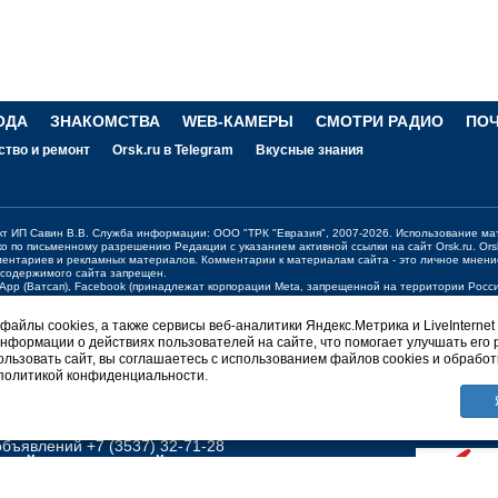
ОДА
ЗНАКОМСТВА
WEB-КАМЕРЫ
СМОТРИ РАДИО
ПО
ство и ремонт
Orsk.ru в Telegram
Вкусные знания
ект ИП Савин В.В. Служба информации: ООО "ТРК "Евразия", 2007-2026. Использование ма
ко по письменному разрешению Редакции с указанием активной ссылки на сайт
Orsk.ru
.
Ors
ментариев и рекламных материалов. Комментарии к материалам сайта - это личное мнени
 содержимого сайта запрещен.
sApp (Ватсап), Facebook (принадлежат корпорации Meta, запрещенной на территории Рос
жения о работе портала:
orsk@orsk.ru
айлы cookies, а также сервисы веб-аналитики Яндекс.Метрика и LiveInternet
нформации о действиях пользователей на сайте, что помогает улучшать его 
ерсия
льзовать сайт, вы соглашаетесь с использованием файлов cookies и обработ
 политикой конфиденциальности.
НГТОН Orsk.ru
вости +7 (3537) 340-300;
340300@orsk.ru
ламу +7 (3537) 25-08-07;
250807@orsk.ru
бъявлений +7 (3537) 32-71-28
ПРАЙСЫ
О САЙТЕ
ПРАВИЛА
ных
Политика конфиденциальности