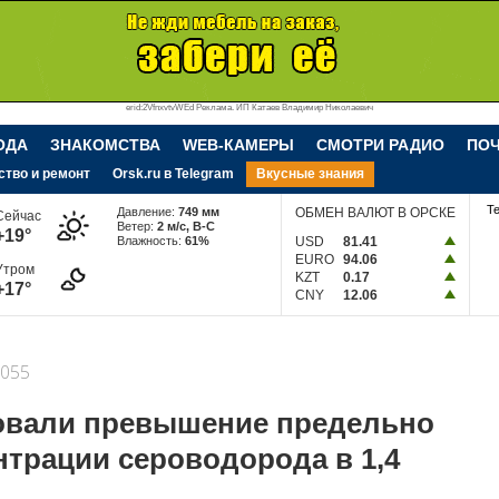
erid:2VfnxvtvWEd Реклама. ИП Катаев Владимир Николаевич
ОДА
ЗНАКОМСТВА
WEB-КАМЕРЫ
СМОТРИ РАДИО
ПО
ство и ремонт
Orsk.ru в Telegram
Вкусные знания
Т
Давление:
749 мм
ОБМЕН ВАЛЮТ В ОРСКЕ
Сейчас
Ветер:
2 м/c, В-С
+19°
Влажность:
61%
USD
81.41
EURO
94.06
Утром
KZT
0.17
+17°
CNY
12.06
055
овали превышение предельно
трации сероводорода в 1,4