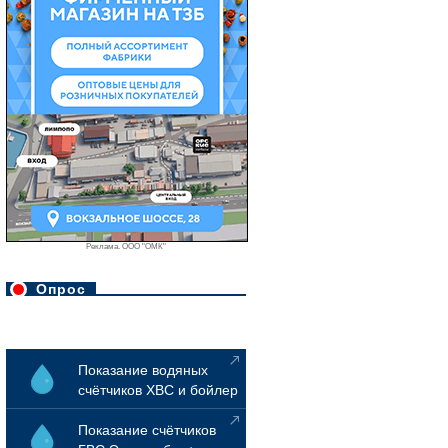
Реклама. ООО "ОМК"
Опрос
Показание водяных
счётчиков ХВС и бойлер
Показание счётчиков