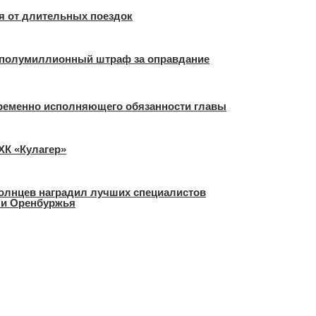
ся от длительных поездок
полумиллионный штраф за оправдание
временно исполняющего обязанности главы
ХК «Кулагер»
Солнцев наградил лучших специалистов
ли Оренбуржья