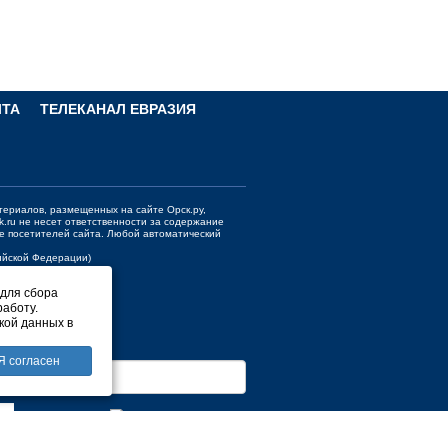
ЧТА
ТЕЛЕКАНАЛ ЕВРАЗИЯ
териалов, размещенных на сайте Орск.ру,
k.ru
не несет ответственности за содержание
е посетителей сайта. Любой автоматический
сийской Федерации)
 для сбора
работу.
кой данных в
Я согласен