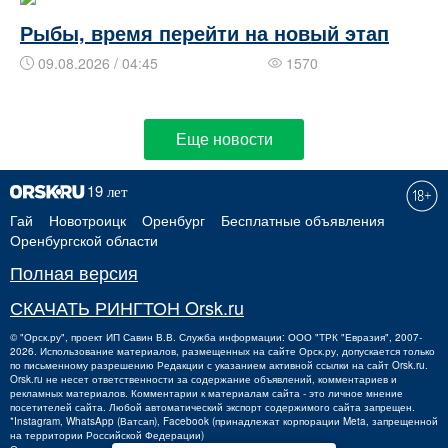
Рыбы, время перейти на новый этап
09.08.2026 / 04:45
1570
Еще новости
Гай
Новотроицк
Оренбург
Бесплатные объявления
Оренбургской области
Полная версия
СКАЧАТЬ РИНГТОН Orsk.ru
©
"Орск.ру"
, проект
ИП Савин В.В.
Служба информации: ООО "ТРК "Евразия", 2007-
2026. Использование материалов, размещенных на сайте Орск.ру, допускается только
по письменному разрешению Редакции с указанием активной ссылки на сайт Orsk.ru.
Orsk.ru
не
несет ответственности за содержание объявлений, комментариев и
рекламных материалов. Комментарии к материалам сайта - это личное мнение
посетителей сайта. Любой автоматический экспорт содержимого сайта запрещен.
*Instagram, WhatsApp (Ватсап), Facebook (принадлежат корпорации Meta, запрещенной
на территории Российской Федерации)