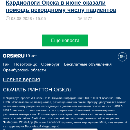
Кардиологи Орска в июне оказали
помощь рекордному числу пациентов
08.08.2026 / 15:05
1577
Еще новости
Гай
Новотроицк
Оренбург
Бесплатные объявления
Оренбургской области
Полная версия
СКАЧАТЬ РИНГТОН Orsk.ru
©
"Орск.ру"
, проект
ИП Савин В.В.
Служба информации: ООО "ТРК "Евразия", 2007-
2026. Использование материалов, размещенных на сайте Орск.ру, допускается только
по письменному разрешению Редакции с указанием активной ссылки на сайт Orsk.ru.
Orsk.ru
не
несет ответственности за содержание объявлений, комментариев и
рекламных материалов. Комментарии к материалам сайта - это личное мнение
посетителей сайта. Любой автоматический экспорт содержимого сайта запрещен.
*Instagram, WhatsApp (Ватсап), Facebook (принадлежат корпорации Meta, запрещенной
на территории Российской Федерации)