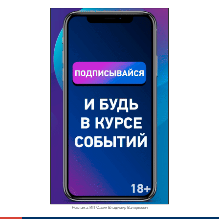
Реклама. ИП Савин Владимир Валерьевич