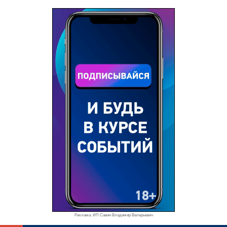
Реклама. ИП Савин Владимир Валерьевич