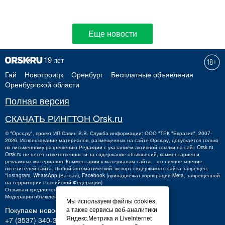
Еще новости
Гай
Новотроицк
Оренбург
Бесплатные объявления
Оренбургской области
Полная версия
СКАЧАТЬ РИНГТОН Orsk.ru
©
"Орск.ру"
, проект
ИП Савин В.В.
Служба информации: ООО "ТРК "Евразия", 2007-
2026. Использование материалов, размещенных на сайте Орск.ру, допускается только
по письменному разрешению Редакции с указанием активной ссылки на сайт Orsk.ru.
Orsk.ru
не
несет ответственности за содержание объявлений, комментариев и
рекламных материалов. Комментарии к материалам сайта - это личное мнение
посетителей сайта. Любой автоматический экспорт содержимого сайта запрещен.
*Instagram, WhatsApp (Ватсап), Facebook (принадлежат корпорации Meta, запрещенной
на территории Российской Федерации)
Отзывы и предложения о работе портала:
orsk@orsk.ru
Модерация объявлений +7 (3537) 32-71-28
Мы используем файлы cookies,
Покупаем новости:
а также сервисы веб-аналитики
Яндекс.Метрика и LiveInternet
+7 (3537) 340-300,
340300@orsk.ru