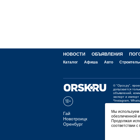
НОВОСТИ
ОБЪЯВЛЕНИЯ
ПОГ
Каталог
Афиша
Авто
Строитель
©
"Орск.ру"
, про
допускается толь
объявлений, ком
экспорт и импорт
*Instagram, What
Отзывы и предло
Мы используем ф
Гай
обезличенной и
Мобильная в
Новотроицк
Продолжая испо
Оренбург
соответствии с
СКАЧАТЬ РИ
Покупаем но