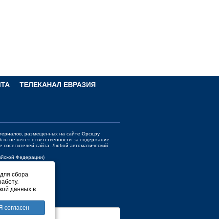
ЧТА
ТЕЛЕКАНАЛ ЕВРАЗИЯ
териалов, размещенных на сайте Орск.ру,
k.ru
не несет ответственности за содержание
е посетителей сайта. Любой автоматический
сийской Федерации)
 для сбора
работу.
кой данных в
Я согласен