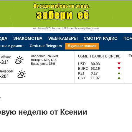
erid:2VfnxvtvWEd Реклама. ИП Катаев Владимир Николаевич
ОДА
ЗНАКОМСТВА
WEB-КАМЕРЫ
СМОТРИ РАДИО
ПО
ство и ремонт
Orsk.ru в Telegram
Вкусные знания
Т
Давление:
746 мм
ОБМЕН ВАЛЮТ В ОРСКЕ
Сейчас
Ветер:
0 м/c, С-З
+31°
Влажность:
36%
USD
80.93
EURO
93.19
Вечером
KZT
0.17
+30°
CNY
11.97
2
овую неделю от Ксении