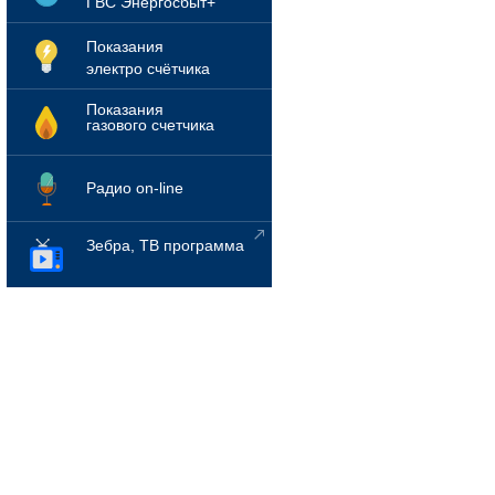
ГВС Энергосбыт+
Показания
электро счётчика
Показания
газового счетчика
Радио on-line
Зебра, ТВ программа