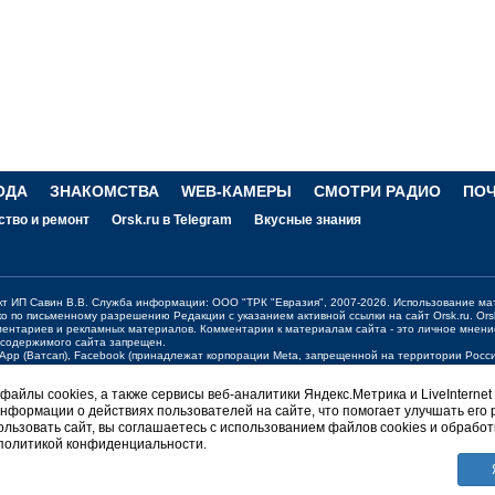
ОДА
ЗНАКОМСТВА
WEB-КАМЕРЫ
СМОТРИ РАДИО
ПО
ство и ремонт
Orsk.ru в Telegram
Вкусные знания
ект ИП Савин В.В. Служба информации: ООО "ТРК "Евразия", 2007-2026. Использование ма
ко по письменному разрешению Редакции с указанием активной ссылки на сайт
Orsk.ru
.
Ors
ментариев и рекламных материалов. Комментарии к материалам сайта - это личное мнени
 содержимого сайта запрещен.
sApp (Ватсап), Facebook (принадлежат корпорации Meta, запрещенной на территории Рос
жения о работе портала:
orsk@orsk.ru
айлы cookies, а также сервисы веб-аналитики Яндекс.Метрика и LiveInternet
нформации о действиях пользователей на сайте, что помогает улучшать его 
ерсия
льзовать сайт, вы соглашаетесь с использованием файлов cookies и обработ
 политикой конфиденциальности.
НГТОН Orsk.ru
вости +7 (3537) 340-300;
340300@orsk.ru