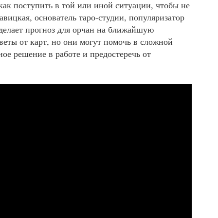
как поступить в той или иной ситуации, чтобы не
авицкая, основатель таро-студии, популяризатор
делает прогноз для орчан на ближайшую
веты от карт, но они могут помочь в сложной
ое решение в работе и предостеречь от