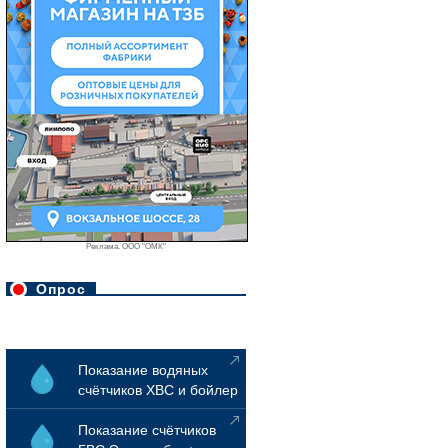
Реклама. ООО "ОМК"
Опрос
Показание водяных
счётчиков ХВС и бойлер
Показание счётчиков