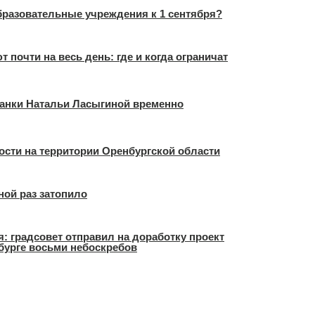
образовательные учреждения к 1 сентября?
 почти на весь день: где и когда ограничат
чанки Натальи Ласыгиной временно
ости на территории Оренбургской области
ной раз затопило
я: градсовет отправил на доработку проект
бурге восьми небоскребов