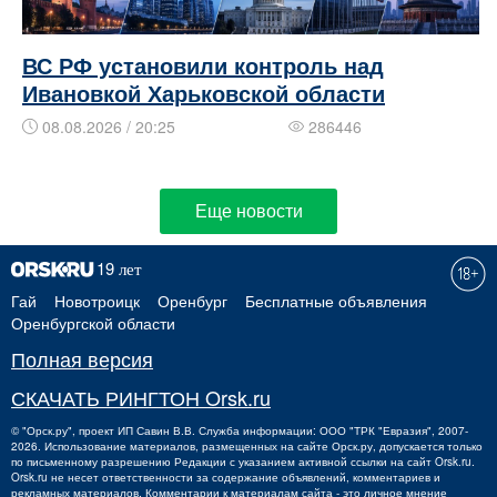
ВС РФ установили контроль над
Ивановкой Харьковской области
08.08.2026 / 20:25
286446
Еще новости
Гай
Новотроицк
Оренбург
Бесплатные объявления
Оренбургской области
Полная версия
СКАЧАТЬ РИНГТОН Orsk.ru
©
"Орск.ру"
, проект
ИП Савин В.В.
Служба информации: ООО "ТРК "Евразия", 2007-
2026. Использование материалов, размещенных на сайте Орск.ру, допускается только
по письменному разрешению Редакции с указанием активной ссылки на сайт Orsk.ru.
Orsk.ru
не
несет ответственности за содержание объявлений, комментариев и
рекламных материалов. Комментарии к материалам сайта - это личное мнение