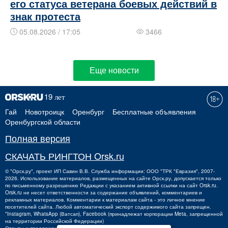
его статуса ветерана боевых действий в
знак протеста
05.08.2026 / 17:05
3466
Еще новости
Гай
Новотроицк
Оренбург
Бесплатные объявления
Оренбургской области
Полная версия
СКАЧАТЬ РИНГТОН Orsk.ru
©
"Орск.ру"
, проект
ИП Савин В.В.
Служба информации: ООО "ТРК "Евразия", 2007-
2026. Использование материалов, размещенных на сайте Орск.ру, допускается только
по письменному разрешению Редакции с указанием активной ссылки на сайт Orsk.ru.
Orsk.ru
не
несет ответственности за содержание объявлений, комментариев и
рекламных материалов. Комментарии к материалам сайта - это личное мнение
посетителей сайта. Любой автоматический экспорт содержимого сайта запрещен.
*Instagram, WhatsApp (Ватсап), Facebook (принадлежат корпорации Meta, запрещенной
на территории Российской Федерации)
Отзывы и предложения о работе портала:
orsk@orsk.ru