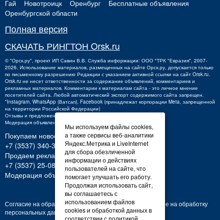
Гай
Новотроицк
Оренбург
Бесплатные объявления
Оренбургской области
Полная версия
СКАЧАТЬ РИНГТОН Orsk.ru
©
"Орск.ру"
, проект
ИП Савин В.В.
Служба информации: ООО "ТРК "Евразия", 2007-
2026. Использование материалов, размещенных на сайте Орск.ру, допускается только
по письменному разрешению Редакции с указанием активной ссылки на сайт Orsk.ru.
Orsk.ru
не
несет ответственности за содержание объявлений, комментариев и
рекламных материалов. Комментарии к материалам сайта - это личное мнение
посетителей сайта. Любой автоматический экспорт содержимого сайта запрещен.
*Instagram, WhatsApp (Ватсап), Facebook (принадлежат корпорации Meta, запрещенной
на территории Российской Федерации)
Отзывы и предложения о работе портала:
orsk@orsk.ru
Модерация объявлений +7 (3537) 32-71-28
Мы используем файлы cookies,
Покупаем новости:
а также сервисы веб-аналитики
Яндекс.Метрика и LiveInternet
+7 (3537) 340-300,
340300@orsk.ru
для сбора обезличенной
Продаем рекламу:
информации о действиях
+7 (3537) 25-08-07;
250807@orsk.ru
пользователей на сайте, что
Модерация объявлений: +7 (3537) 32-71-28
помогает улучшать его работу.
Продолжая использовать сайт,
вы соглашаетесь с
использованием файлов
Согласие на обработку персональных данных
Согласие на обработку
cookies и обработкой данных в
персональных данных
соответствии с политикой