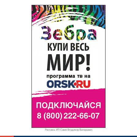
Реклама. ИП Савин Владимир Валерьевич