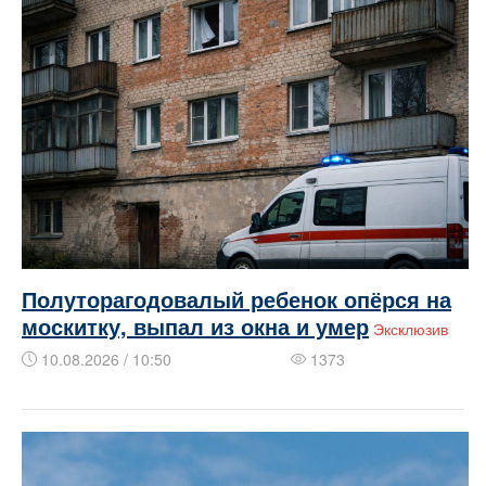
Полуторагодовалый ребенок опёрся на
москитку, выпал из окна и умер
Эксклюзив
10.08.2026 / 10:50
1373