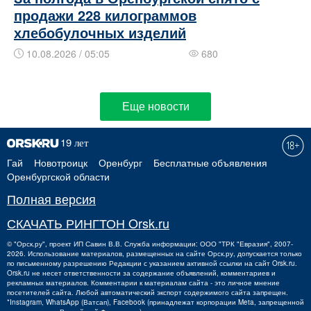
продажи 228 килограммов
хлебобулочных изделий
10.08.2026 / 05:05
680
Еще новости
Гай
Новотроицк
Оренбург
Бесплатные объявления
Оренбургской области
Полная версия
СКАЧАТЬ РИНГТОН Orsk.ru
©
"Орск.ру"
, проект
ИП Савин В.В.
Служба информации: ООО "ТРК "Евразия", 2007-
2026. Использование материалов, размещенных на сайте Орск.ру, допускается только
по письменному разрешению Редакции с указанием активной ссылки на сайт Orsk.ru.
Orsk.ru
не
несет ответственности за содержание объявлений, комментариев и
рекламных материалов. Комментарии к материалам сайта - это личное мнение
посетителей сайта. Любой автоматический экспорт содержимого сайта запрещен.
*Instagram, WhatsApp (Ватсап), Facebook (принадлежат корпорации Meta, запрещенной