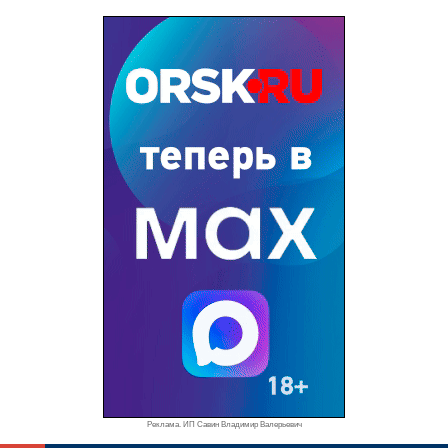
Реклама. ИП Савин Владимир Валерьевич