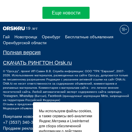
Еще новости
Гай
Новотроицк
Оренбург
Бесплатные объявления
Оренбургской области
Полная версия
СКАЧАТЬ РИНГТОН Orsk.ru
©
"Орск.ру"
, проект
ИП Савин В.В.
Служба информации: ООО "ТРК "Евразия", 2007-
2026. Использование материалов, размещенных на сайте Орск.ру, допускается только
по письменному разрешению Редакции с указанием активной ссылки на сайт Orsk.ru.
Orsk.ru
не
несет ответственности за содержание объявлений, комментариев и
рекламных материалов. Комментарии к материалам сайта - это личное мнение
посетителей сайта. Любой автоматический экспорт содержимого сайта запрещен.
*Instagram, WhatsApp (Ватсап), Facebook (принадлежат корпорации Meta, запрещенной
на территории Российской Федерации)
Отзывы и предложения о работе портала:
orsk@orsk.ru
Модерация объявлений +7 (3537) 32-71-28
Мы используем файлы cookies,
Покупаем новости:
а также сервисы веб-аналитики
Яндекс.Метрика и LiveInternet
+7 (3537) 340-300,
340300@orsk.ru
для сбора обезличенной
Продаем рекламу:
информации о действиях