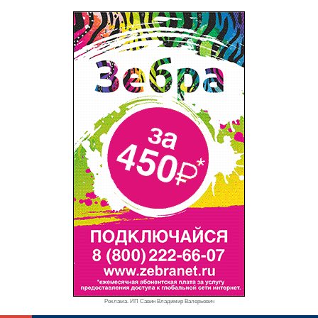
Реклама. ИП Савин Владимир Валерьевич