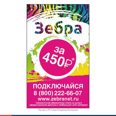
Реклама. ИП Савин Владимир Валерьевич