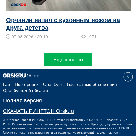
Орчанин напал с кухонным ножом на
друга детства
07.08.2026 / 20:10
1071
Еще новости
Гай
Новотроицк
Оренбург
Бесплатные объявления
Оренбургской области
Полная версия
СКАЧАТЬ РИНГТОН Orsk.ru
©
"Орск.ру"
, проект
ИП Савин В.В.
Служба информации: ООО "ТРК "Евразия", 2007-
2026. Использование материалов, размещенных на сайте Орск.ру, допускается только
по письменному разрешению Редакции с указанием активной ссылки на сайт Orsk.ru.
Orsk.ru
не
несет ответственности за содержание объявлений, комментариев и