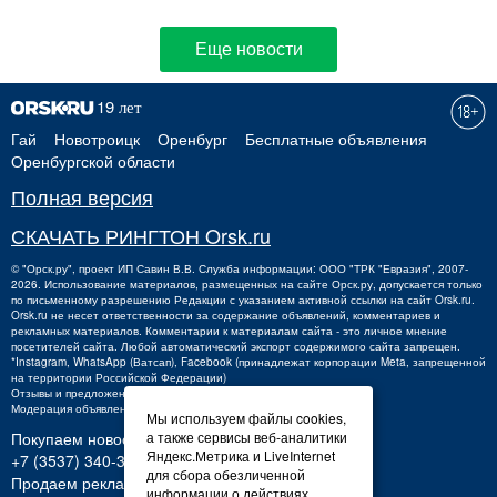
Еще новости
Гай
Новотроицк
Оренбург
Бесплатные объявления
Оренбургской области
Полная версия
СКАЧАТЬ РИНГТОН Orsk.ru
©
"Орск.ру"
, проект
ИП Савин В.В.
Служба информации: ООО "ТРК "Евразия", 2007-
2026. Использование материалов, размещенных на сайте Орск.ру, допускается только
по письменному разрешению Редакции с указанием активной ссылки на сайт Orsk.ru.
Orsk.ru
не
несет ответственности за содержание объявлений, комментариев и
рекламных материалов. Комментарии к материалам сайта - это личное мнение
посетителей сайта. Любой автоматический экспорт содержимого сайта запрещен.
*Instagram, WhatsApp (Ватсап), Facebook (принадлежат корпорации Meta, запрещенной
на территории Российской Федерации)
Отзывы и предложения о работе портала:
orsk@orsk.ru
Модерация объявлений +7 (3537) 32-71-28
Мы используем файлы cookies,
Покупаем новости:
а также сервисы веб-аналитики
Яндекс.Метрика и LiveInternet
+7 (3537) 340-300,
340300@orsk.ru
для сбора обезличенной
Продаем рекламу:
информации о действиях