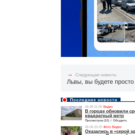
→
Следующая новость:
Львы, вы будете прост
Последние новости
06.08 21:05
Видео
В городе обновили ср
квадратный метр
Просмотров (10)
/
Обсудить
06.08 20:25
Фото
Видео
Оказались в «серой з