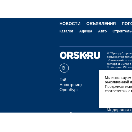
НОВОСТИ
ОБЪЯВЛЕНИЯ
ПОГ
Каталог
Афиша
Авто
Строитель
©
"Орск.ру"
, про
допускается толь
объявлений, ком
экспорт и импорт
*Instagram, What
Отзывы и предло
Мы используем ф
Гай
обезличенной и
Мобильная в
Новотроицк
Продолжая испо
Оренбург
соответствии с
СКАЧАТЬ РИ
Покупаем но
Продаем рек
Модерация о
ПРАЙС
ПОЛИТИЧЕСКИЕ 
Согласие на обработку персональных дан