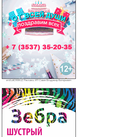
erid:LdtCKMk1Z Реклама. ИП Савин Владимир Валерьевич