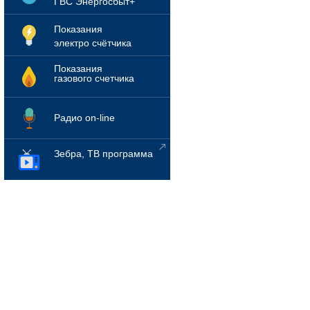
ГВС Энергосбыт+
Показания
электро счётчика
Показания
газового счетчика
Радио on-line
Зебра, ТВ программа