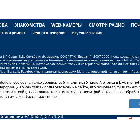
ОДА
ЗНАКОМСТВА
WEB-КАМЕРЫ
СМОТРИ РАДИО
ПО
ство и ремонт
Orsk.ru в Telegram
Вкусные знания
ект ИП Савин В.В. Служба информации: ООО "ТРК "Евразия", 2007-2026. Использование ма
ко по письменному разрешению Редакции с указанием активной ссылки на сайт
Orsk.ru
.
Ors
ментариев и рекламных материалов. Комментарии к материалам сайта - это личное мнени
 содержимого сайта запрещен.
sApp (Ватсап), Facebook (принадлежат корпорации Meta, запрещенной на территории Рос
жения о работе портала:
orsk@orsk.ru
айлы cookies, а также сервисы веб-аналитики Яндекс.Метрика и LiveInternet
нформации о действиях пользователей на сайте, что помогает улучшать его 
ерсия
льзовать сайт, вы соглашаетесь с использованием файлов cookies и обработ
 политикой конфиденциальности.
НГТОН Orsk.ru
вости +7 (3537) 340-300;
340300@orsk.ru
ламу +7 (3537) 25-08-07;
250807@orsk.ru
бъявлений +7 (3537) 32-71-28
ПРАЙСЫ
О САЙТЕ
ПРАВИЛА
ных
Политика конфиденциальности