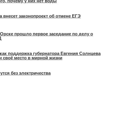
о, почему у них нет воды
а внесет законопроект об отмене ЕГЭ
в Орске прошло первое заседание по делу о
Д
как поддержка губернатора Евгения Солнцева
и своё место в мирной жизни
нутся без электричества