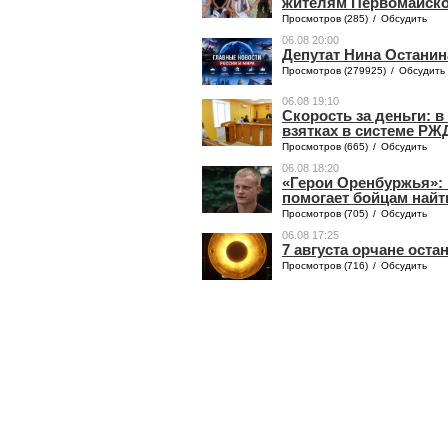
жителям Первомайског
Просмотров (285)
/
Обсудить
06.08 20:00
Депутат Нина Останин
Просмотров (279925)
/
Обсудить
06.08 19:10
Скорость за деньги: 
взятках в системе РЖ
Просмотров (665)
/
Обсудить
06.08 18:20
«Герои Оренбуржья»: 
помогает бойцам найт
Просмотров (705)
/
Обсудить
06.08 17:25
7 августа орчане оста
Просмотров (716)
/
Обсудить