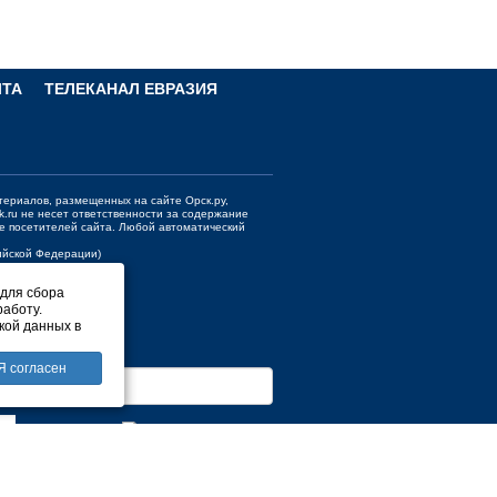
ЧТА
ТЕЛЕКАНАЛ ЕВРАЗИЯ
териалов, размещенных на сайте Орск.ру,
k.ru
не несет ответственности за содержание
е посетителей сайта. Любой автоматический
сийской Федерации)
 для сбора
работу.
кой данных в
Я согласен