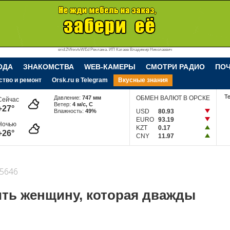
erid:2VfnxvtvWEd Реклама. ИП Катаев Владимир Николаевич
ОДА
ЗНАКОМСТВА
WEB-КАМЕРЫ
СМОТРИ РАДИО
ПО
ство и ремонт
Orsk.ru в Telegram
Вкусные знания
Т
Давление:
747 мм
ОБМЕН ВАЛЮТ В ОРСКЕ
Сейчас
Ветер:
4 м/c, С
+27°
Влажность:
49%
USD
80.93
EURO
93.19
Ночью
KZT
0.17
+26°
CNY
11.97
5646
ить женщину, которая дважды