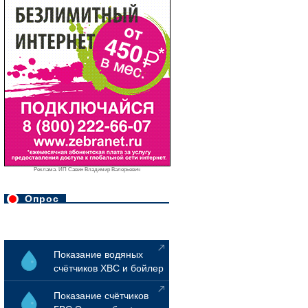
Реклама. ИП Савин Владимир Валерьевич
Опрос
Показание водяных
счётчиков ХВС и бойлер
Показание счётчиков