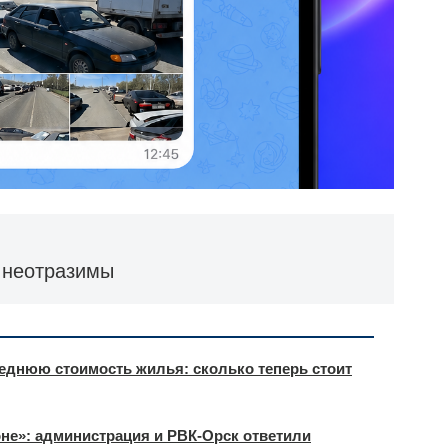
о неотразимы
еднюю стоимость жилья: сколько теперь стоит
оне»: администрация и РВК-Орск ответили