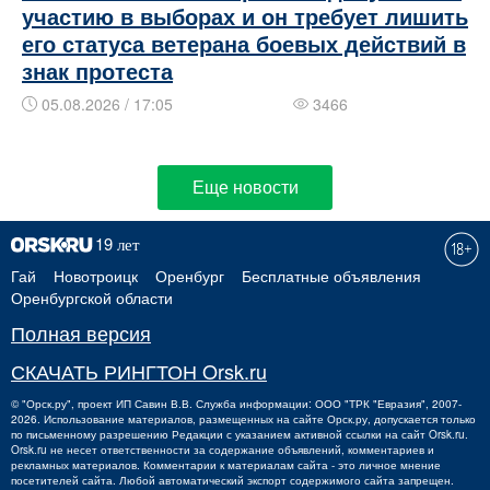
участию в выборах и он требует лишить
его статуса ветерана боевых действий в
знак протеста
05.08.2026 / 17:05
3466
Еще новости
Гай
Новотроицк
Оренбург
Бесплатные объявления
Оренбургской области
Полная версия
СКАЧАТЬ РИНГТОН Orsk.ru
©
"Орск.ру"
, проект
ИП Савин В.В.
Служба информации: ООО "ТРК "Евразия", 2007-
2026. Использование материалов, размещенных на сайте Орск.ру, допускается только
по письменному разрешению Редакции с указанием активной ссылки на сайт Orsk.ru.
Orsk.ru
не
несет ответственности за содержание объявлений, комментариев и
рекламных материалов. Комментарии к материалам сайта - это личное мнение
посетителей сайта. Любой автоматический экспорт содержимого сайта запрещен.