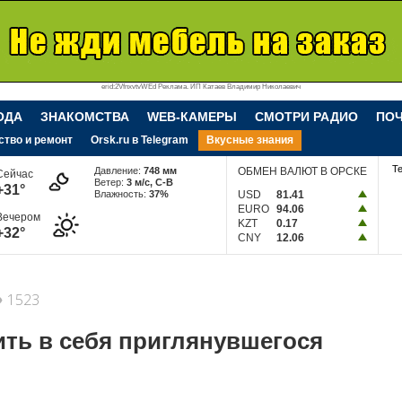
erid:2VfnxvtvWEd Реклама. ИП Катаев Владимир Николаевич
ОДА
ЗНАКОМСТВА
WEB-КАМЕРЫ
СМОТРИ РАДИО
ПО
ство и ремонт
Orsk.ru в Telegram
Вкусные знания
Т
Давление:
748 мм
ОБМЕН ВАЛЮТ В ОРСКЕ
Сейчас
Ветер:
3 м/c, С-В
+31°
Влажность:
37%
USD
81.41
EURO
94.06
Вечером
KZT
0.17
+32°
CNY
12.06
1523
ть в себя приглянувшегося