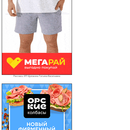
Реклама. ИП Щипакина Татьяна Васильевна