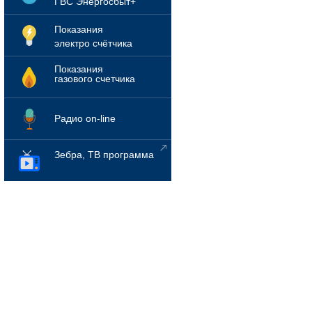
ГВС Энергосбыт+
Показания
электро счётчика
Показания
газового счетчика
Радио on-line
Зебра, ТВ программа