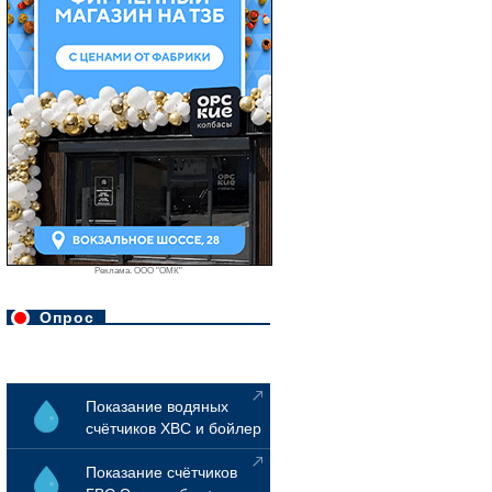
Реклама. ООО "ОМК"
Опрос
Показание водяных
счётчиков ХВС и бойлер
Показание счётчиков