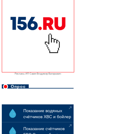
Реклама. ИП Савин Владимир Валерьевич
Опрос
Показание водяных
счётчиков ХВС и бойлер
Показание счётчиков