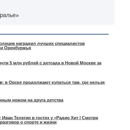
ралье»
Солнцев наградил лучших специалистов
ли Оренбуржья
чти 5 млн рублей с детсада в Новой Москве за
в: в Орске продолжают купаться там, где нельзя
нным ножом на друга детства
Иван Телегин в гостях у «Радио Хит | Смотри
разговор о спорте и жизни