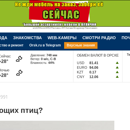
erid:2VfnxvtvWEd Реклама. ИП Катаев Владимир Николаевич
ОДА
ЗНАКОМСТВА
WEB-КАМЕРЫ
СМОТРИ РАДИО
ПО
ство и ремонт
Orsk.ru в Telegram
Вкусные знания
Т
Давление:
748 мм
ОБМЕН ВАЛЮТ В ОРСКЕ
Сейчас
Ветер:
0 м/c, С-В
+28°
Влажность:
44%
USD
81.41
EURO
94.06
Ночью
KZT
0.17
+28°
CNY
12.06
991
ющих птиц?