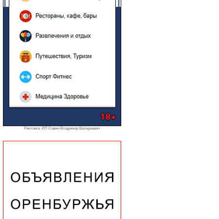
Реклама. ИП Савин Владимир Валерьевич