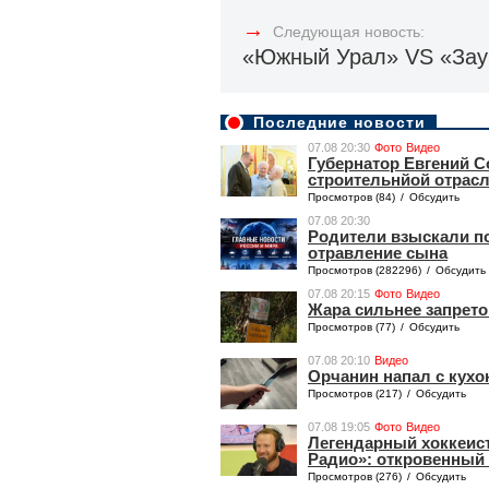
→
Следующая новость:
«Южный Урал» VS «Зау
Последние новости
07.08 20:30
Фото
Видео
Губернатор Евгений 
строительнйой отрас
Просмотров (84)
/
Обсудить
07.08 20:30
Родители взыскали по
отравление сына
Просмотров (282296)
/
Обсудить
07.08 20:15
Фото
Видео
Жара сильнее запрето
Просмотров (77)
/
Обсудить
07.08 20:10
Видео
Орчанин напал с кухо
Просмотров (217)
/
Обсудить
07.08 19:05
Фото
Видео
Легендарный хоккеист 
Радио»: откровенный 
Просмотров (276)
/
Обсудить