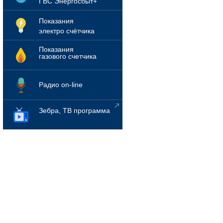
ГВС Энергосбыт+
Показания
электро счётчика
Показания
газового счетчика
Радио on-line
Зебра, ТВ программа