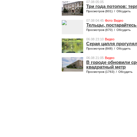
07.08 05:05
Три года потопов: те
Просмотров (601)
/
Обсудить
07.08 04:45
Фото
Видео
Тельцы, постарайтесь
Просмотров (670)
/
Обсудить
06.08 23:10
Видео
Серая цапля прогулял
Просмотров (848)
/
Обсудить
06.08 21:05
Видео
В городе обновили ср
квадратный метр
Просмотров (1763)
/
Обсудить