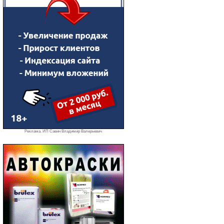
Реклама. ИП Савин Владимир Валерьевич