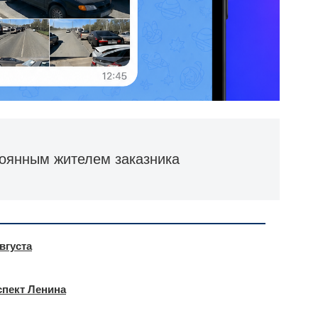
тоянным жителем заказника
вгуста
оспект Ленина