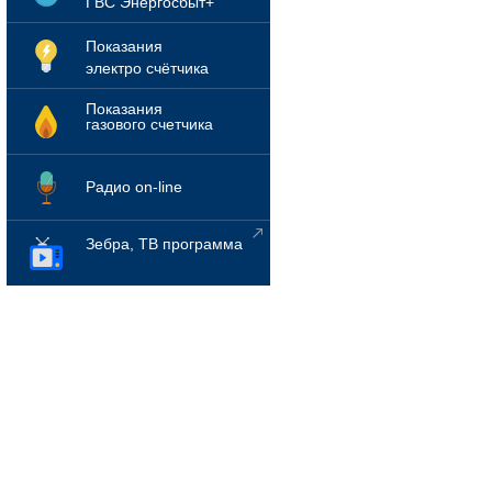
ГВС Энергосбыт+
Показания
электро счётчика
Показания
газового счетчика
Радио on-line
Зебра, ТВ программа