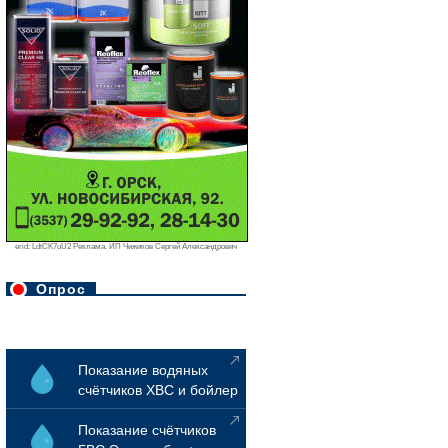
erid: LdtCK7uU2 Реклама. ИП Чижиков Сергей Александрович
Опрос
Показание водяных
счётчиков ХВС и бойлер
Показание счётчиков