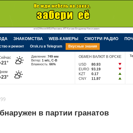
erid:2VfnxvtvWEd Реклама. ИП Катаев Владимир Николаевич
ОДА
ЗНАКОМСТВА
WEB-КАМЕРЫ
СМОТРИ РАДИО
ПО
ство и ремонт
Orsk.ru в Telegram
Вкусные знания
Т
Давление:
749 мм
ОБМЕН ВАЛЮТ В ОРСКЕ
Сейчас
Ветер:
1 м/c, С-В
+21°
Влажность:
66%
USD
80.93
EURO
93.19
Днем
KZT
0.17
+23°
CNY
11.97
99
бнаружен в партии гранатов