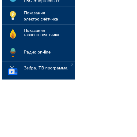
ГВС Энергосбыт+
Показания
электро счётчика
Показания
газового счетчика
Радио on-line
Зебра, ТВ программа