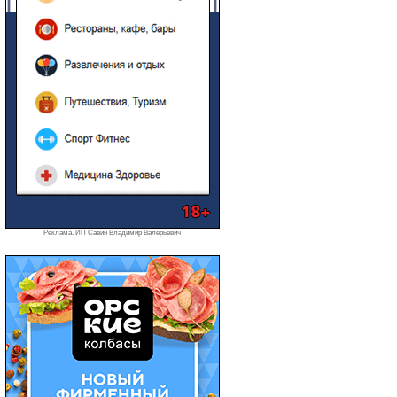
Реклама. ИП Савин Владимир Валерьевич