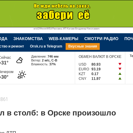
erid:2VfnxvtvWEd Реклама. ИП Катаев Владимир Николаевич
ОДА
ЗНАКОМСТВА
WEB-КАМЕРЫ
СМОТРИ РАДИО
ПО
ство и ремонт
Orsk.ru в Telegram
Вкусные знания
Т
Давление:
746 мм
ОБМЕН ВАЛЮТ В ОРСКЕ
Сейчас
Ветер:
2 м/c, С-В
+31°
Влажность:
37%
USD
80.93
EURO
93.19
Вечером
KZT
0.17
+30°
CNY
11.97
861
л в столб: в Орске произошло