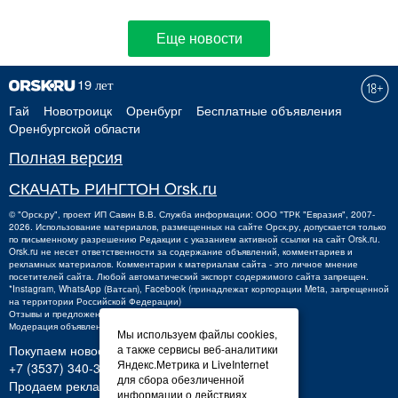
Еще новости
Гай
Новотроицк
Оренбург
Бесплатные объявления
Оренбургской области
Полная версия
СКАЧАТЬ РИНГТОН Orsk.ru
©
"Орск.ру"
, проект
ИП Савин В.В.
Служба информации: ООО "ТРК "Евразия", 2007-
2026. Использование материалов, размещенных на сайте Орск.ру, допускается только
по письменному разрешению Редакции с указанием активной ссылки на сайт Orsk.ru.
Orsk.ru
не
несет ответственности за содержание объявлений, комментариев и
рекламных материалов. Комментарии к материалам сайта - это личное мнение
посетителей сайта. Любой автоматический экспорт содержимого сайта запрещен.
*Instagram, WhatsApp (Ватсап), Facebook (принадлежат корпорации Meta, запрещенной
на территории Российской Федерации)
Отзывы и предложения о работе портала:
orsk@orsk.ru
Модерация объявлений +7 (3537) 32-71-28
Мы используем файлы cookies,
а также сервисы веб-аналитики
Покупаем новости:
Яндекс.Метрика и LiveInternet
+7 (3537) 340-300,
340300@orsk.ru
для сбора обезличенной
Продаем рекламу:
информации о действиях