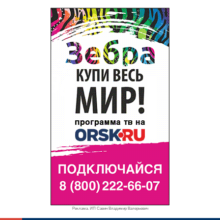
Реклама. ИП Савин Владимир Валерьевич