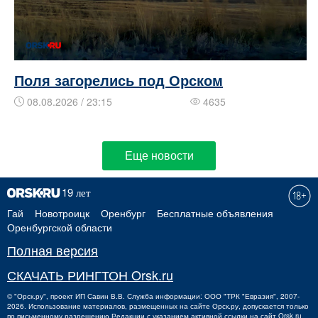
Поля загорелись под Орском
08.08.2026 / 23:15
4635
Еще новости
Гай
Новотроицк
Оренбург
Бесплатные объявления
Оренбургской области
Полная версия
СКАЧАТЬ РИНГТОН Orsk.ru
©
"Орск.ру"
, проект
ИП Савин В.В.
Служба информации: ООО "ТРК "Евразия", 2007-
2026. Использование материалов, размещенных на сайте Орск.ру, допускается только
по письменному разрешению Редакции с указанием активной ссылки на сайт Orsk.ru.