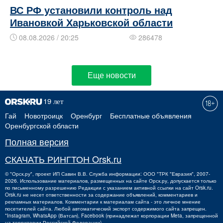
ВС РФ установили контроль над
Ивановкой Харьковской области
08.08.2026 / 20:25
286478
Еще новости
Гай
Новотроицк
Оренбург
Бесплатные объявления
Оренбургской области
Полная версия
СКАЧАТЬ РИНГТОН Orsk.ru
©
"Орск.ру"
, проект
ИП Савин В.В.
Служба информации: ООО "ТРК "Евразия", 2007-
2026. Использование материалов, размещенных на сайте Орск.ру, допускается только
по письменному разрешению Редакции с указанием активной ссылки на сайт Orsk.ru.
Orsk.ru
не
несет ответственности за содержание объявлений, комментариев и
рекламных материалов. Комментарии к материалам сайта - это личное мнение
посетителей сайта. Любой автоматический экспорт содержимого сайта запрещен.
*Instagram, WhatsApp (Ватсап), Facebook (принадлежат корпорации Meta, запрещенной
на территории Российской Федерации)