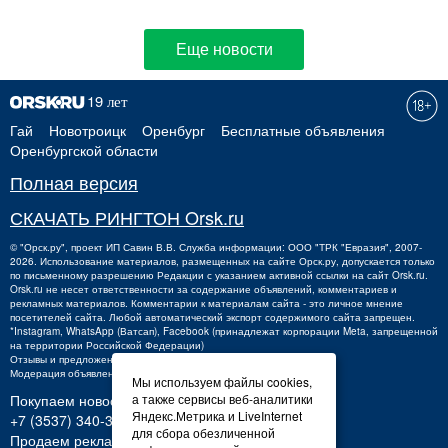
Еще новости
Гай
Новотроицк
Оренбург
Бесплатные объявления
Оренбургской области
Полная версия
СКАЧАТЬ РИНГТОН Orsk.ru
©
"Орск.ру"
, проект
ИП Савин В.В.
Служба информации: ООО "ТРК "Евразия", 2007-
2026. Использование материалов, размещенных на сайте Орск.ру, допускается только
по письменному разрешению Редакции с указанием активной ссылки на сайт Orsk.ru.
Orsk.ru
не
несет ответственности за содержание объявлений, комментариев и
рекламных материалов. Комментарии к материалам сайта - это личное мнение
посетителей сайта. Любой автоматический экспорт содержимого сайта запрещен.
*Instagram, WhatsApp (Ватсап), Facebook (принадлежат корпорации Meta, запрещенной
на территории Российской Федерации)
Отзывы и предложения о работе портала:
orsk@orsk.ru
Модерация объявлений +7 (3537) 32-71-28
Мы используем файлы cookies,
а также сервисы веб-аналитики
Покупаем новости:
Яндекс.Метрика и LiveInternet
+7 (3537) 340-300,
340300@orsk.ru
для сбора обезличенной
Продаем рекламу: