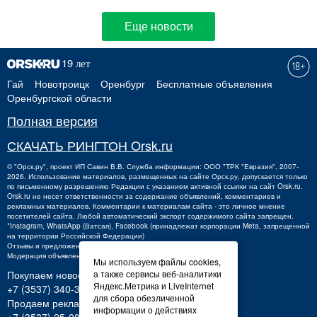
Еще новости
Гай
Новотроицк
Оренбург
Бесплатные объявления
Оренбургской области
Полная версия
СКАЧАТЬ РИНГТОН Orsk.ru
©
"Орск.ру"
, проект
ИП Савин В.В.
Служба информации: ООО "ТРК "Евразия", 2007-
2026. Использование материалов, размещенных на сайте Орск.ру, допускается только
по письменному разрешению Редакции с указанием активной ссылки на сайт Orsk.ru.
Orsk.ru
не
несет ответственности за содержание объявлений, комментариев и
рекламных материалов. Комментарии к материалам сайта - это личное мнение
посетителей сайта. Любой автоматический экспорт содержимого сайта запрещен.
*Instagram, WhatsApp (Ватсап), Facebook (принадлежат корпорации Meta, запрещенной
на территории Российской Федерации)
Отзывы и предложения о работе портала:
orsk@orsk.ru
Модерация объявлений +7 (3537) 32-71-28
Мы используем файлы cookies,
а также сервисы веб-аналитики
Покупаем новости:
Яндекс.Метрика и LiveInternet
+7 (3537) 340-300,
340300@orsk.ru
для сбора обезличенной
Продаем рекламу:
информации о действиях