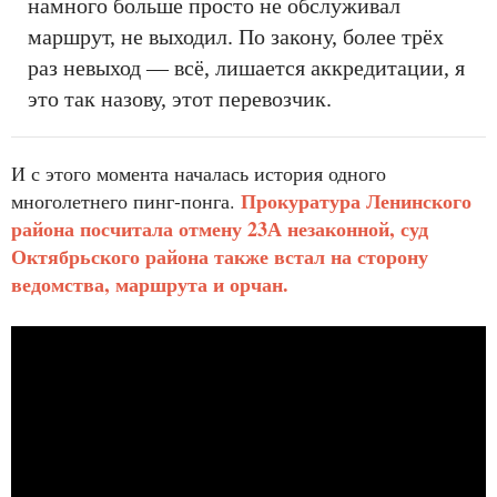
намного больше просто не обслуживал
маршрут, не выходил. По закону, более трёх
раз невыход — всё, лишается аккредитации, я
это так назову, этот перевозчик.
И с этого момента началась история одного
Прокуратура Ленинского
многолетнего пинг-понга.
района посчитала отмену 23А незаконной, суд
Октябрьского района также встал на сторону
ведомства, маршрута и орчан.