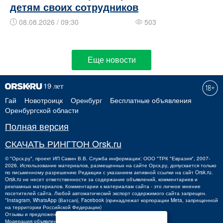
детям своих сотрудников
08.08.2026 / 09:30
503
Еще новости
Гай
Новотроицк
Оренбург
Бесплатные объявления
Оренбургской области
Полная версия
СКАЧАТЬ РИНГТОН Orsk.ru
©
"Орск.ру"
, проект
ИП Савин В.В.
Служба информации: ООО "ТРК "Евразия", 2007-
2026. Использование материалов, размещенных на сайте Орск.ру, допускается только
по письменному разрешению Редакции с указанием активной ссылки на сайт Orsk.ru.
Orsk.ru
не
несет ответственности за содержание объявлений, комментариев и
рекламных материалов. Комментарии к материалам сайта - это личное мнение
посетителей сайта. Любой автоматический экспорт содержимого сайта запрещен.
*Instagram, WhatsApp (Ватсап), Facebook (принадлежат корпорации Meta, запрещенной
на территории Российской Федерации)
Отзывы и предложения о работе портала:
orsk@orsk.ru
Модерация объявлений +7 (3537) 32-71-28