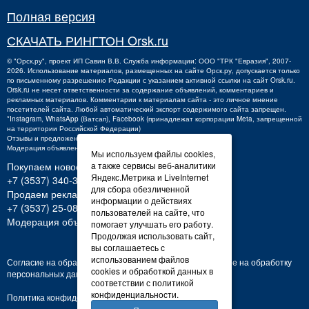
Полная версия
СКАЧАТЬ РИНГТОН Orsk.ru
©
"Орск.ру"
, проект
ИП Савин В.В.
Служба информации: ООО "ТРК "Евразия", 2007-
2026. Использование материалов, размещенных на сайте Орск.ру, допускается только
по письменному разрешению Редакции с указанием активной ссылки на сайт Orsk.ru.
Orsk.ru
не
несет ответственности за содержание объявлений, комментариев и
рекламных материалов. Комментарии к материалам сайта - это личное мнение
посетителей сайта. Любой автоматический экспорт содержимого сайта запрещен.
*Instagram, WhatsApp (Ватсап), Facebook (принадлежат корпорации Meta, запрещенной
на территории Российской Федерации)
Отзывы и предложения о работе портала:
orsk@orsk.ru
Модерация объявлений +7 (3537) 32-71-28
Мы используем файлы cookies,
а также сервисы веб-аналитики
Покупаем новости:
Яндекс.Метрика и LiveInternet
+7 (3537) 340-300,
340300@orsk.ru
для сбора обезличенной
Продаем рекламу:
информации о действиях
+7 (3537) 25-08-07;
250807@orsk.ru
пользователей на сайте, что
Модерация объявлений: +7 (3537) 32-71-28
помогает улучшать его работу.
Продолжая использовать сайт,
вы соглашаетесь с
использованием файлов
Согласие на обработку персональных данных
Согласие на обработку
cookies и обработкой данных в
персональных данных
соответствии с политикой
конфиденциальности.
Политика конфиденциальности