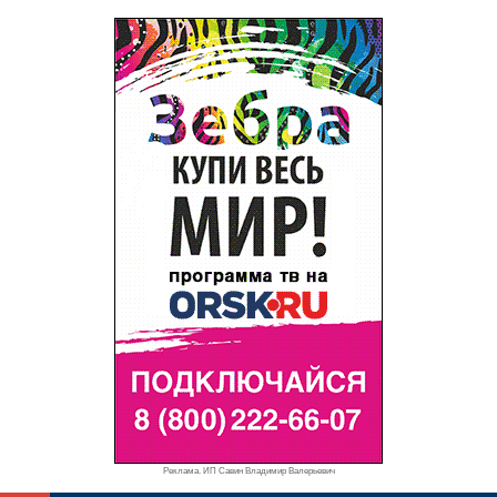
Реклама. ИП Савин Владимир Валерьевич