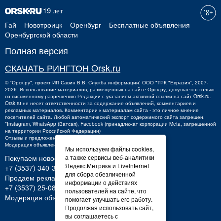
Гай
Новотроицк
Оренбург
Бесплатные объявления
Оренбургской области
Полная версия
СКАЧАТЬ РИНГТОН Orsk.ru
©
"Орск.ру"
, проект
ИП Савин В.В.
Служба информации: ООО "ТРК "Евразия", 2007-
2026. Использование материалов, размещенных на сайте Орск.ру, допускается только
по письменному разрешению Редакции с указанием активной ссылки на сайт Orsk.ru.
Orsk.ru
не
несет ответственности за содержание объявлений, комментариев и
рекламных материалов. Комментарии к материалам сайта - это личное мнение
посетителей сайта. Любой автоматический экспорт содержимого сайта запрещен.
*Instagram, WhatsApp (Ватсап), Facebook (принадлежат корпорации Meta, запрещенной
на территории Российской Федерации)
Отзывы и предложения о работе портала:
orsk@orsk.ru
Модерация объявлений +7 (3537) 32-71-28
Мы используем файлы cookies,
а также сервисы веб-аналитики
Покупаем новости:
Яндекс.Метрика и LiveInternet
+7 (3537) 340-300,
340300@orsk.ru
для сбора обезличенной
Продаем рекламу:
информации о действиях
+7 (3537) 25-08-07;
250807@orsk.ru
пользователей на сайте, что
Модерация объявлений: +7 (3537) 32-71-28
помогает улучшать его работу.
Продолжая использовать сайт,
вы соглашаетесь с