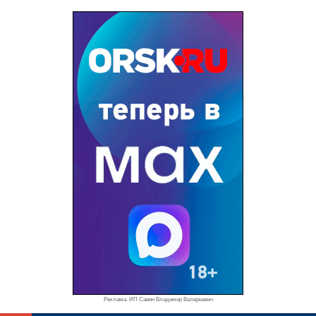
Реклама. ИП Савин Владимир Валерьевич