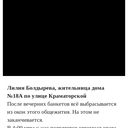
Лилия Болдырева, жительница дома
№18А по улице Краматорской
После вечерних банкетов всё выбрасывается
из окон этого общежития. На этом не
заканчивается.
В 4:00 утра у нас появляется огромная орава