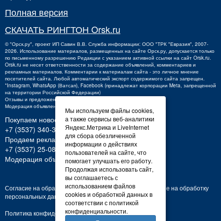
Полная версия
СКАЧАТЬ РИНГТОН Orsk.ru
©
"Орск.ру"
, проект
ИП Савин В.В.
Служба информации: ООО "ТРК "Евразия", 2007-
2026. Использование материалов, размещенных на сайте Орск.ру, допускается только
по письменному разрешению Редакции с указанием активной ссылки на сайт Orsk.ru.
Orsk.ru
не
несет ответственности за содержание объявлений, комментариев и
рекламных материалов. Комментарии к материалам сайта - это личное мнение
посетителей сайта. Любой автоматический экспорт содержимого сайта запрещен.
*Instagram, WhatsApp (Ватсап), Facebook (принадлежат корпорации Meta, запрещенной
на территории Российской Федерации)
Отзывы и предложения о работе портала:
orsk@orsk.ru
Модерация объявлений +7 (3537) 32-71-28
Мы используем файлы cookies,
а также сервисы веб-аналитики
Покупаем новости:
Яндекс.Метрика и LiveInternet
+7 (3537) 340-300,
340300@orsk.ru
для сбора обезличенной
Продаем рекламу:
информации о действиях
+7 (3537) 25-08-07;
250807@orsk.ru
пользователей на сайте, что
Модерация объявлений: +7 (3537) 32-71-28
помогает улучшать его работу.
Продолжая использовать сайт,
вы соглашаетесь с
использованием файлов
Согласие на обработку персональных данных
Согласие на обработку
cookies и обработкой данных в
персональных данных
соответствии с политикой
конфиденциальности.
Политика конфиденциальности