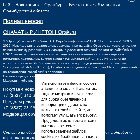
Гай
Новотроицк
Оренбург
Бесплатные объявления
Оренбургской области
Полная версия
СКАЧАТЬ РИНГТОН Orsk.ru
©
"Орск.ру"
, проект
ИП Савин В.В.
Служба информации: ООО "ТРК "Евразия", 2007-
2026. Использование материалов, размещенных на сайте Орск.ру, допускается только
по письменному разрешению Редакции с указанием активной ссылки на сайт Orsk.ru.
Orsk.ru
не
несет ответственности за содержание объявлений, комментариев и
рекламных материалов. Комментарии к материалам сайта - это личное мнение
посетителей сайта. Любой автоматический экспорт содержимого сайта запрещен.
*Instagram, WhatsApp (Ватсап), Facebook (принадлежат корпорации Meta, запрещенной
на территории Российской Федерации)
Отзывы и предложения о работе портала:
orsk@orsk.ru
Модерация объявлений +7 (3537) 32-71-28
Мы используем файлы cookies,
Покупаем новости:
а также сервисы веб-аналитики
Яндекс.Метрика и LiveInternet
+7 (3537) 340-300,
340300@orsk.ru
для сбора обезличенной
Продаем рекламу:
информации о действиях
+7 (3537) 25-08-07;
250807@orsk.ru
пользователей на сайте, что
Модерация объявлений: +7 (3537) 32-71-28
помогает улучшать его работу.
Продолжая использовать сайт,
вы соглашаетесь с
использованием файлов
Согласие на обработку персональных данных
Согласие на обработку
cookies и обработкой данных в
персональных данных