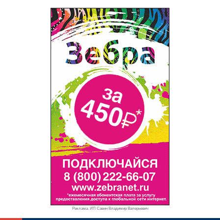
Реклама. ИП Савин Владимир Валерьевич