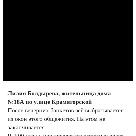
Лилия Болдырева, жительница дома
№18А по улице Краматорской
После вечерних банкетов всё выбрасывается
из окон этого общежития. На этом не
заканчивается.
В 4:00 утра у нас появляется огромная орава