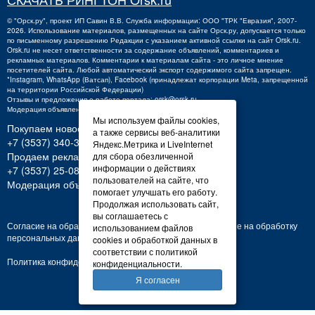
©
"Орск.ру"
, проект
ИП Савин В.В.
Служба информации: ООО "ТРК "Евразия", 2007-
2026. Использование материалов, размещенных на сайте Орск.ру, допускается только
по письменному разрешению Редакции с указанием активной ссылки на сайт Orsk.ru.
Orsk.ru
не
несет ответственности за содержание объявлений, комментариев и
рекламных материалов. Комментарии к материалам сайта - это личное мнение
посетителей сайта. Любой автоматический экспорт содержимого сайта запрещен.
*Instagram, WhatsApp (Ватсап), Facebook (принадлежат корпорации Meta, запрещенной
на территории Российской Федерации)
Отзывы и предложения о работе портала:
orsk@orsk.ru
Модерация объявлений +7 (3537) 32-71-28
Мы используем файлы cookies,
Покупаем новости:
а также сервисы веб-аналитики
+7 (3537) 340-300,
340300@orsk.ru
Яндекс.Метрика и LiveInternet
Продаем рекламу:
для сбора обезличенной
информации о действиях
+7 (3537) 25-08-07;
250807@orsk.ru
пользователей на сайте, что
Модерация объявлений: +7 (3537) 32-71-28
помогает улучшать его работу.
Продолжая использовать сайт,
вы соглашаетесь с
Согласие на обработку персональных данных
Согласие на обработку
использованием файлов
персональных данных
cookies и обработкой данных в
соответствии с политикой
Политика конфиденциальности
конфиденциальности.
Я согласен