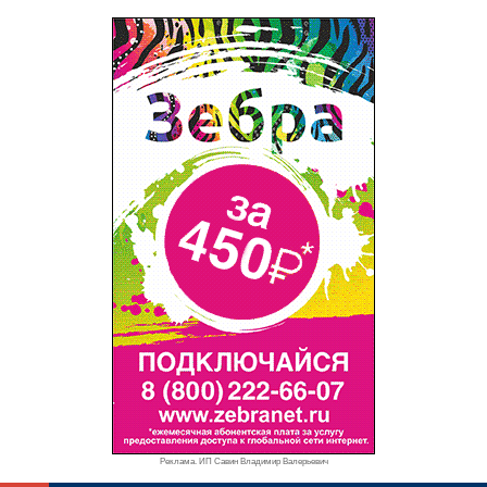
Реклама. ИП Савин Владимир Валерьевич