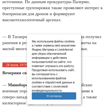
источники. По данным прокуратуры Палермо,
преступные группировки также проявляют интерес к
боеприпасам для дронов и формируют
высокотехнологичный арсенал.
— В Таганроге женщина погибла, мужчина получил
Мы используем файлы cookies,
ранения в результате падения обломков ракеты на
а также сервисы веб-аналитики
жилой многоквартирный дом во время атаки.
Яндекс.Метрика и LiveInternet
для сбора обезличенной
информации о действиях
пользователей на сайте, что
28 июля, 19:35
помогает улучшать его работу.
Продолжая использовать сайт,
Вечерняя сводка новостей:
вы соглашаетесь с
использованием файлов
cookies и обработкой данных в
Минобороны РФ
—
сообщило, что российские
соответствии с политикой
военные поразили балкер с военными грузами в
конфиденциальности.
Я согласен
северо-западной акватории Чёрного моря, а также
килекторное судно в порту Николаева.