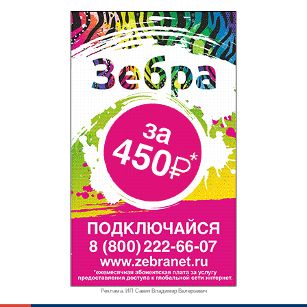
Реклама. ИП Савин Владимир Валерьевич