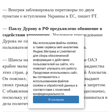
— Венгрия заблокировала переговоры по двум
пунктам о вступлении Украины в ЕС, пишет FT.
Павлу Дурову в РФ предъявлено обвинение в
—
содействии терроризму.
Уголовное преследование
Дурова не означает запрета Telegram для
Мы используем файлы cookies,
пользователей, сообщил адвокат Чанышев.
а также сервисы веб-аналитики
Яндекс.Метрика и LiveInternet
для сбора обезличенной
— Шансы на выдачу Дурова из Франции и ОАЭ
информации о действиях
пользователей на сайте, что
крайне малы в связи с наличием у него гражданства
помогает улучшать его работу.
этих стран, рассказал ТАСС адвокат Калой Ахильгов.
Продолжая использовать сайт,
вы соглашаетесь с
Он пояснил, что ОАЭ, как и Франция, не выдают
использованием файлов
своих граждан в связи с конституционным запретом.
cookies и обработкой данных в
соответствии с политикой
С объявлением в розыск тоже не все так однозначно,
конфиденциальности.
поскольку устав Интерпола запрещает вмешиваться в
Я согласен
дела политического характера.