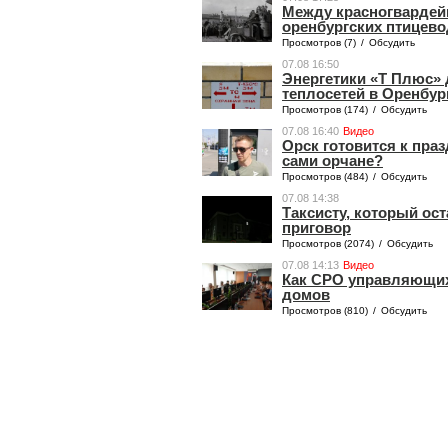
Между красногвардей
оренбургских птицев
Просмотров (7)
/
Обсудить
07.08 16:50
Энергетики «Т Плюс» 
теплосетей в Оренбур
Просмотров (174)
/
Обсудить
07.08 16:40
Видео
Орск готовится к праз
сами орчане?
Просмотров (484)
/
Обсудить
07.08 14:38
Таксисту, который ос
приговор
Просмотров (2074)
/
Обсудить
07.08 14:13
Видео
Как СРО управляющих
домов
Просмотров (810)
/
Обсудить