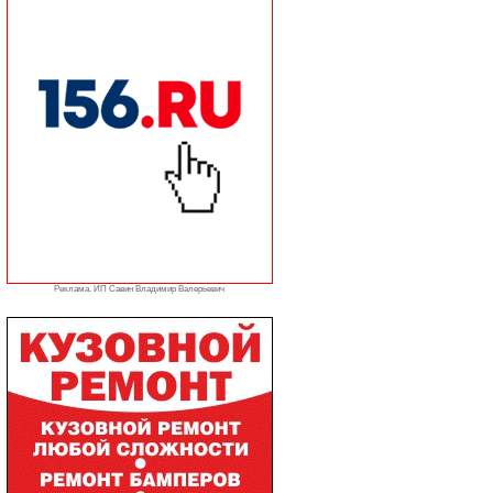
Реклама. ИП Савин Владимир Валерьевич