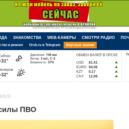
erid:2VfnxvtvWEd Реклама. ИП Катаев Владимир Николаевич
ОДА
ЗНАКОМСТВА
WEB-КАМЕРЫ
СМОТРИ РАДИО
ПО
ство и ремонт
Orsk.ru в Telegram
Вкусные знания
Т
Давление:
748 мм
ОБМЕН ВАЛЮТ В ОРСКЕ
Сейчас
Ветер:
3 м/c, С-З
+31°
Влажность:
37%
USD
81.41
EURO
94.06
Вечером
KZT
0.17
+32°
CNY
12.06
6929
 силы ПВО