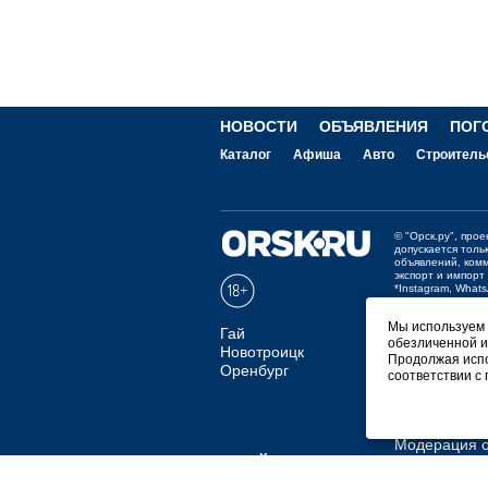
НОВОСТИ
ОБЪЯВЛЕНИЯ
ПОГ
Каталог
Афиша
Авто
Строитель
©
"Орск.ру"
, про
допускается толь
объявлений, ком
экспорт и импорт
*Instagram, What
Отзывы и предло
Мы используем ф
Гай
обезличенной и
Мобильная в
Новотроицк
Продолжая испо
Оренбург
соответствии с
СКАЧАТЬ РИ
Покупаем но
Продаем рек
Модерация о
ПРАЙС
ПОЛИТИЧЕСКИЕ 