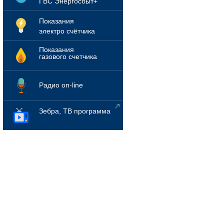
ГВС Энергосбыт+
Показания
электро счётчика
Показания
газового счетчика
Радио on-line
Зебра, ТВ программа