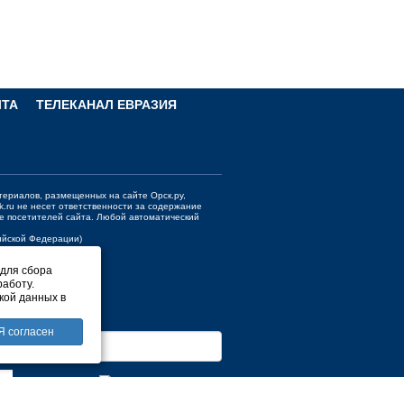
ЧТА
ТЕЛЕКАНАЛ ЕВРАЗИЯ
териалов, размещенных на сайте Орск.ру,
k.ru
не несет ответственности за содержание
е посетителей сайта. Любой автоматический
сийской Федерации)
 для сбора
работу.
кой данных в
Я согласен