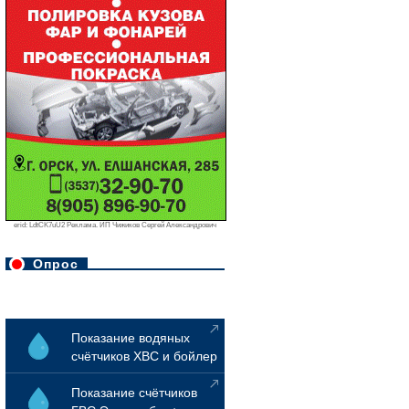
erid: LdtCK7uU2 Реклама. ИП Чижиков Сергей Александрович
Опрос
Показание водяных
счётчиков ХВС и бойлер
Показание счётчиков