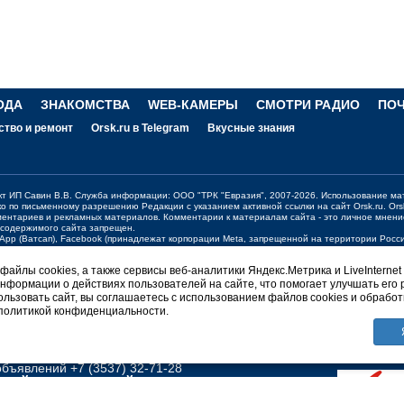
ОДА
ЗНАКОМСТВА
WEB-КАМЕРЫ
СМОТРИ РАДИО
ПО
ство и ремонт
Orsk.ru в Telegram
Вкусные знания
ект ИП Савин В.В. Служба информации: ООО "ТРК "Евразия", 2007-2026. Использование ма
ко по письменному разрешению Редакции с указанием активной ссылки на сайт
Orsk.ru
.
Ors
ментариев и рекламных материалов. Комментарии к материалам сайта - это личное мнени
 содержимого сайта запрещен.
sApp (Ватсап), Facebook (принадлежат корпорации Meta, запрещенной на территории Рос
жения о работе портала:
orsk@orsk.ru
айлы cookies, а также сервисы веб-аналитики Яндекс.Метрика и LiveInternet
нформации о действиях пользователей на сайте, что помогает улучшать его 
ерсия
льзовать сайт, вы соглашаетесь с использованием файлов cookies и обработ
 политикой конфиденциальности.
НГТОН Orsk.ru
вости +7 (3537) 340-300;
340300@orsk.ru
ламу +7 (3537) 25-08-07;
250807@orsk.ru
бъявлений +7 (3537) 32-71-28
ПРАЙСЫ
О САЙТЕ
ПРАВИЛА