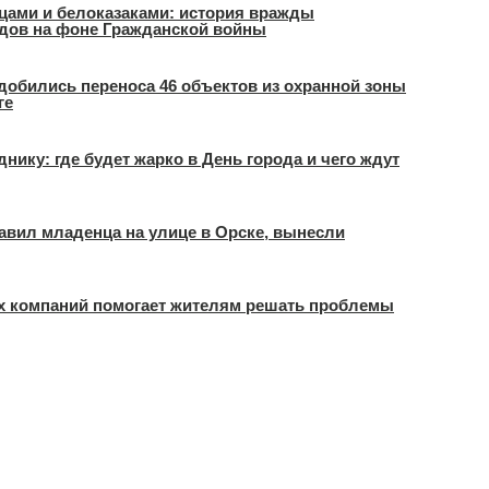
цами и белоказаками: история вражды
одов на фоне Гражданской войны
добились переноса 46 объектов из охранной зоны
ге
днику: где будет жарко в День города и чего ждут
тавил младенца на улице в Орске, вынесли
 компаний помогает жителям решать проблемы