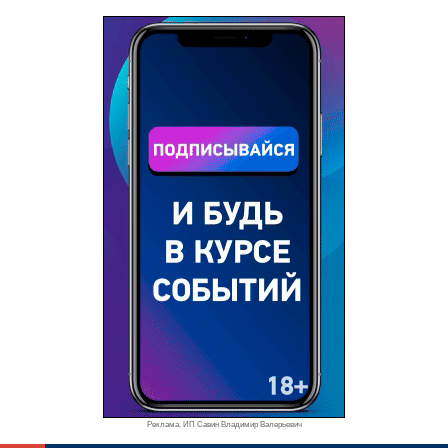
Реклама. ИП Савин Владимир Валерьевич