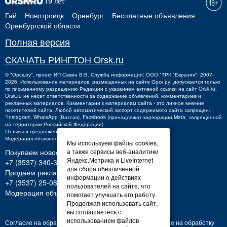
Гай
Новотроицк
Оренбург
Бесплатные объявления
Оренбургской области
Полная версия
СКАЧАТЬ РИНГТОН Orsk.ru
©
"Орск.ру"
, проект
ИП Савин В.В.
Служба информации: ООО "ТРК "Евразия", 2007-
2026. Использование материалов, размещенных на сайте Орск.ру, допускается только
по письменному разрешению Редакции с указанием активной ссылки на сайт Orsk.ru.
Orsk.ru
не
несет ответственности за содержание объявлений, комментариев и
рекламных материалов. Комментарии к материалам сайта - это личное мнение
посетителей сайта. Любой автоматический экспорт содержимого сайта запрещен.
*Instagram, WhatsApp (Ватсап), Facebook (принадлежат корпорации Meta, запрещенной
на территории Российской Федерации)
Отзывы и предложения о работе портала:
orsk@orsk.ru
Модерация объявлений +7 (3537) 32-71-28
Мы используем файлы cookies,
Покупаем новости:
а также сервисы веб-аналитики
Яндекс.Метрика и LiveInternet
+7 (3537) 340-300,
340300@orsk.ru
для сбора обезличенной
Продаем рекламу:
информации о действиях
+7 (3537) 25-08-07;
250807@orsk.ru
пользователей на сайте, что
Модерация объявлений: +7 (3537) 32-71-28
помогает улучшать его работу.
Продолжая использовать сайт,
вы соглашаетесь с
использованием файлов
Согласие на обработку персональных данных
Согласие на обработку