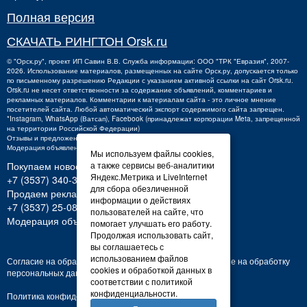
Полная версия
СКАЧАТЬ РИНГТОН Orsk.ru
©
"Орск.ру"
, проект
ИП Савин В.В.
Служба информации: ООО "ТРК "Евразия", 2007-
2026. Использование материалов, размещенных на сайте Орск.ру, допускается только
по письменному разрешению Редакции с указанием активной ссылки на сайт Orsk.ru.
Orsk.ru
не
несет ответственности за содержание объявлений, комментариев и
рекламных материалов. Комментарии к материалам сайта - это личное мнение
посетителей сайта. Любой автоматический экспорт содержимого сайта запрещен.
*Instagram, WhatsApp (Ватсап), Facebook (принадлежат корпорации Meta, запрещенной
на территории Российской Федерации)
Отзывы и предложения о работе портала:
orsk@orsk.ru
Модерация объявлений +7 (3537) 32-71-28
Мы используем файлы cookies,
Покупаем новости:
а также сервисы веб-аналитики
Яндекс.Метрика и LiveInternet
+7 (3537) 340-300,
340300@orsk.ru
для сбора обезличенной
Продаем рекламу:
информации о действиях
+7 (3537) 25-08-07;
250807@orsk.ru
пользователей на сайте, что
Модерация объявлений: +7 (3537) 32-71-28
помогает улучшать его работу.
Продолжая использовать сайт,
вы соглашаетесь с
использованием файлов
Согласие на обработку персональных данных
Согласие на обработку
cookies и обработкой данных в
персональных данных
соответствии с политикой
конфиденциальности.
Политика конфиденциальности