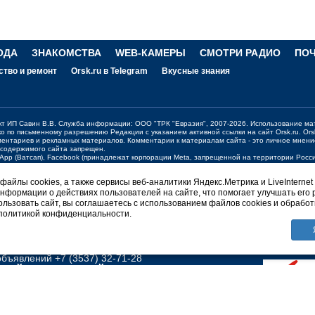
ОДА
ЗНАКОМСТВА
WEB-КАМЕРЫ
СМОТРИ РАДИО
ПО
ство и ремонт
Orsk.ru в Telegram
Вкусные знания
ект ИП Савин В.В. Служба информации: ООО "ТРК "Евразия", 2007-2026. Использование ма
ко по письменному разрешению Редакции с указанием активной ссылки на сайт
Orsk.ru
.
Ors
ментариев и рекламных материалов. Комментарии к материалам сайта - это личное мнени
 содержимого сайта запрещен.
sApp (Ватсап), Facebook (принадлежат корпорации Meta, запрещенной на территории Рос
жения о работе портала:
orsk@orsk.ru
айлы cookies, а также сервисы веб-аналитики Яндекс.Метрика и LiveInternet
нформации о действиях пользователей на сайте, что помогает улучшать его 
ерсия
льзовать сайт, вы соглашаетесь с использованием файлов cookies и обработ
 политикой конфиденциальности.
НГТОН Orsk.ru
вости +7 (3537) 340-300;
340300@orsk.ru
ламу +7 (3537) 25-08-07;
250807@orsk.ru
бъявлений +7 (3537) 32-71-28
ПРАЙСЫ
О САЙТЕ
ПРАВИЛА
ных
Политика конфиденциальности