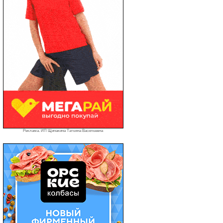
Реклама. ИП Щипакина Татьяна Васильевна