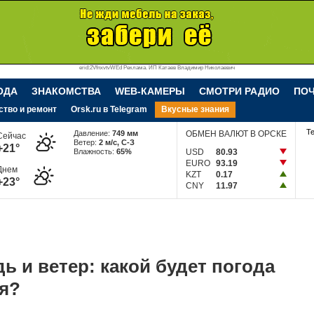
erid:2VfnxvtvWEd Реклама. ИП Катаев Владимир Николаевич
ОДА
ЗНАКОМСТВА
WEB-КАМЕРЫ
СМОТРИ РАДИО
ПО
ство и ремонт
Orsk.ru в Telegram
Вкусные знания
Т
Давление:
749 мм
ОБМЕН ВАЛЮТ В ОРСКЕ
Сейчас
Ветер:
2 м/c, С-З
+21°
Влажность:
65%
USD
80.93
EURO
93.19
Днем
KZT
0.17
+23°
CNY
11.97
ь и ветер: какой будет погода
ая?