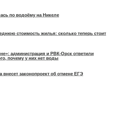
ась по водоёму на Никеле
еднюю стоимость жилья: сколько теперь стоит
оне»: администрация и РВК-Орск ответили
о, почему у них нет воды
а внесет законопроект об отмене ЕГЭ