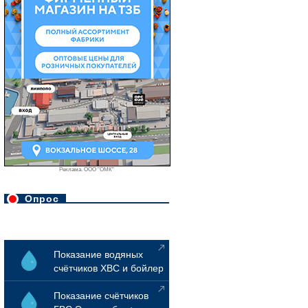
Реклама. ООО "ОМК"
Опрос
Показание водяных
счётчиков ХВС и бойлер
Показание счётчиков