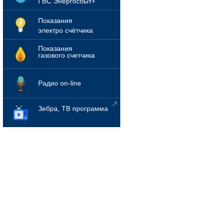
ГВС Энергосбыт+
Показания
электро счётчика
Показания
газового счетчика
Радио on-line
Зебра, ТВ программа