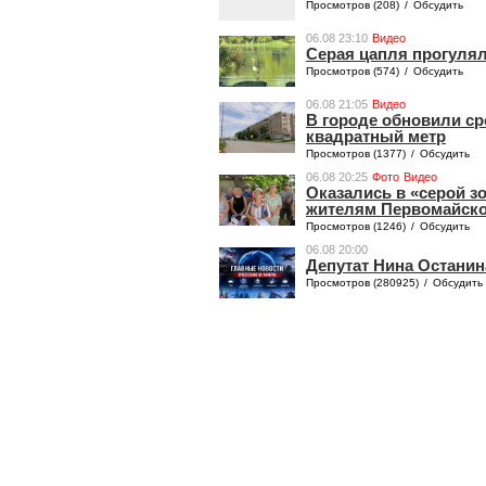
Просмотров (208)
/
Обсудить
06.08 23:10
Видео
Серая цапля прогулял
Просмотров (574)
/
Обсудить
06.08 21:05
Видео
В городе обновили ср
квадратный метр
Просмотров (1377)
/
Обсудить
06.08 20:25
Фото
Видео
Оказались в «серой з
жителям Первомайског
Просмотров (1246)
/
Обсудить
06.08 20:00
Депутат Нина Останин
Просмотров (280925)
/
Обсудить